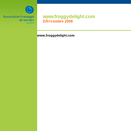
www.froggydelight.com
DÃ©cembre 2008
www.froggydelight.com