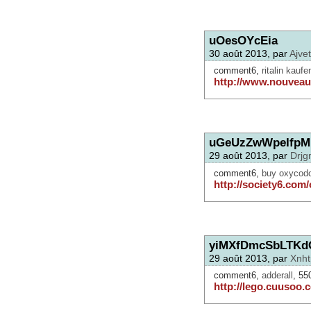
uOesOYcEia
30 août 2013, par
Ajve
comment6,
ritalin kaufe
http://www.nouveau
uGeUzZwWpeIfpM
29 août 2013, par
Drjg
comment6,
buy oxycodo
http://society6.com
yiMXfDmcSbLTKd
29 août 2013, par
Xnht
comment6,
adderall
, 55
http://lego.cuusoo.c