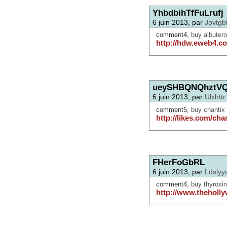
YhbdbihTfFuLrufj
6 juin 2013, par
Jpvtgb
comment4,
buy albutero
http://hdw.eweb4.co
ueySHBQNQhztV
6 juin 2013, par
Ulxlrttr
comment5,
buy chantix 
http://likes.com/cha
FHerFoGbRL
6 juin 2013, par
Ldslyy
comment4,
buy thyroxin
http://www.theholly