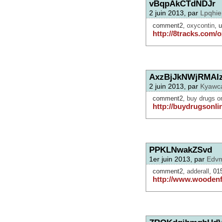
vBqpAkCTdNDJr
2 juin 2013, par
Lpqhi
comment2,
oxycontin
, 
http://8tracks.com/
AxzBjJkNWjRMA
2 juin 2013, par
Kyawc
comment2,
buy drugs on
http://buydrugsonli
PPKLNwakZSvd
1er juin 2013, par
Edvm
comment2,
adderall
, 01
http://www.woodenf