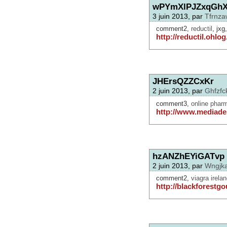
wPYmXlPJZxqGh
3 juin 2013, par
Tfrnz
comment2,
reductil
, jxg,
http://reductil.ohlo
JHErsQZZCxKr
2 juin 2013, par
Ghfzfc
comment3,
online pharm
http://www.mediades
hzANZhEYiGATvp
2 juin 2013, par
Wngjk
comment2,
viagra irela
http://blackforestgo