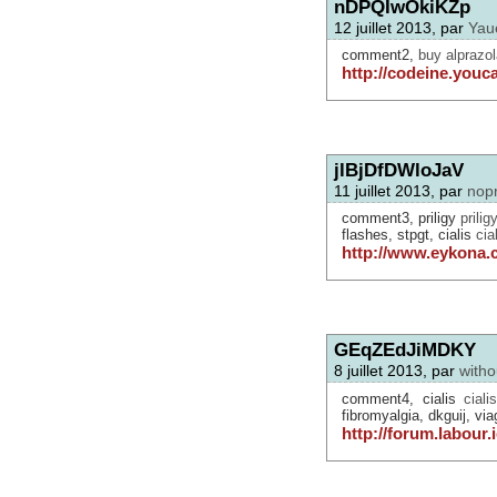
nDPQIwOkiKZp
12 juillet 2013, par
Yau
comment2,
buy alprazol
http://codeine.youc
jlBjDfDWloJaV
11 juillet 2013, par
nopr
comment3, priligy
prilig
flashes, stpgt, cialis
cia
http://www.eykona.
GEqZEdJiMDKY
8 juillet 2013, par
witho
comment4, cialis
ciali
fibromyalgia, dkguij, via
http://forum.labour.i