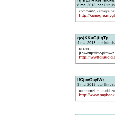
8 mai 2013, par
Dirdjjis
comment2,
kamagra bes
http://kamagra.mygb
qwjKKuGjtIqTp
4 mai 2013, par
frdoch
bCRlb
[link=http://irbivpkrnwv
http://lwwtfqiuuclq
lfCjevGcyIWz
3 mai 2013, par
Bnrvirs
comment4,
metronidazo
http://www.payback