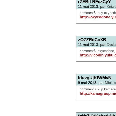
rZEBiLRFczCyY
11 mai 2013, par
Kniwu
comment5,
buy oxycodon
http://oxycodone.y
zOZZRdCoXB
11 mai 2013, par
Dvsl
comment6,
oxycodone
,
http://vicodin.yuku.
lduvgUjKlWMvN
9 mai 2013, par
Mbrux
comment3,
kup kamagr
http://kamagraopini
fqifrZHVKehmkNb