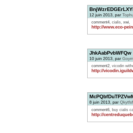
BnjWzrEDGErLXY
12 juin 2013, par
Toph
comment4,
cialis
, xwi,
http://www.eco-pein
JhkAabPvbWFQw
10 juin 2013, par
Goym
comment2,
vicodin with
http://vicodin.iguil
McPQbfDuTPZVw
8 juin 2013, par
Qkytfs
comment6,
buy cialis 
http://centreduquebe