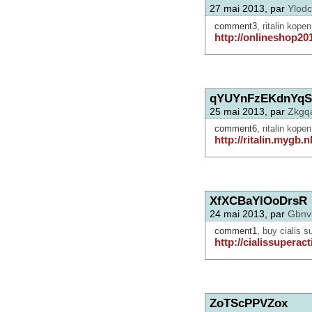
27 mai 2013, par
Ylod
comment3,
ritalin kope
http://onlineshop201
qYUYnFzEKdnYq
25 mai 2013, par
Zkgq
comment6,
ritalin kopen
http://ritalin.mygb.nl
XfXCBaYlOoDrsR
24 mai 2013, par
Gbnvi
comment1,
buy cialis s
http://cialissuperac
ZoTScPPVZox