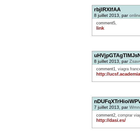
rbjIRXIfAA
8 juillet 2013, par
onlin
comment5,
link
uHVjpGTAgTIMJs
8 juillet 2013, par
Zsav
comment1,
viagra franc
http://ucsf.academi
nDUFqXTrHioiWP
7 juillet 2013, par
Wmno
comment2,
comprar via
http://dasi.es/