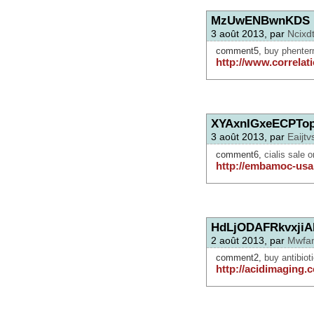
MzUwENBwnKDS
3 août 2013, par
Ncixd
comment5,
buy phenter
http://www.correlati
XYAxnIGxeECPTo
3 août 2013, par
Eaijtv
comment6,
cialis sale o
http://embamoc-usa.
HdLjODAFRkvxji
2 août 2013, par
Mwfa
comment2,
buy antibiot
http://acidimaging.