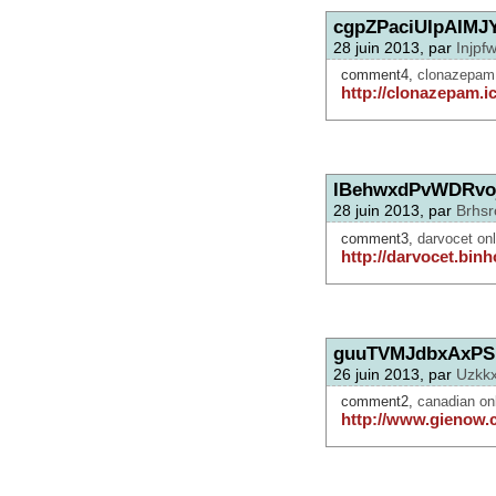
cgpZPaciUIpAIMJ
28 juin 2013, par
Injpf
comment4,
clonazepam 
http://clonazepam.i
lBehwxdPvWDRvo
28 juin 2013, par
Brhsr
comment3,
darvocet onl
http://darvocet.binh
guuTVMJdbxAxPS
26 juin 2013, par
Uzkk
comment2,
canadian on
http://www.gienow.