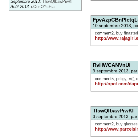
Septembre 2013
:
TIswQIbawPiwKl
Août 2013
:
uOesOYcEia
FpvAzpCBnPletqL
10 septembre 2013, p
comment2,
buy finaster
http://www.rajagiri.
RvHWCANVnUi
9 septembre 2013, pa
comment5,
priligy
, =((,
d
http://opct.com/dap
TIswQIbawPiwKl
3 septembre 2013, pa
comment2,
buy glasses
http://www.parcelsi