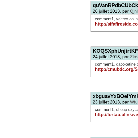
quVanRPdbCUbCk
26 juillet 2013, par
Qjn
comment1,
valtrex onli
http://sifafireside.c
KOQSXphUnjirtKF
24 juillet 2013, par
Zke
comment1,
dapoxetine 
http://cmubdc.org/S
xbguavYxBOelYm
23 juillet 2013, par
Wfu
comment1,
cheap oxyco
http://lortab.blinkw