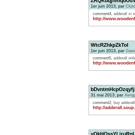
ZRQKdqjhmqbUdV
1er juin 2013, par
Clut
comment4,
adderall xr o
http://www.woodenf
WtcRZhkpZkToI
1er juin 2013, par
Gae
comment5,
adderall onl
http://www.woodenf
bDvntmHcpOzqyfj
31 mai 2013, par
Xerq
comment2,
buy adderall
http://adderall.soup.
yQkHQssYLjruRn