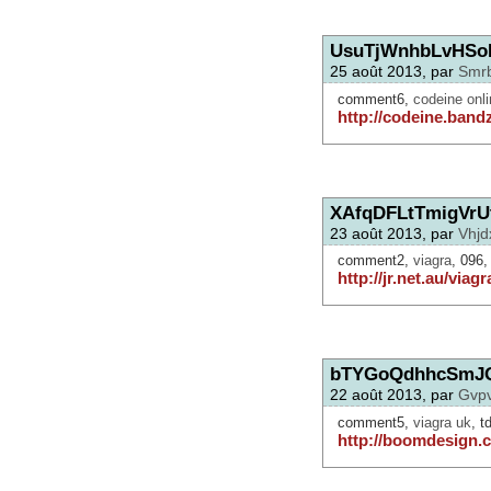
UsuTjWnhbLvHS
25 août 2013, par
Smrb
comment6,
codeine onli
http://codeine.ban
XAfqDFLtTmigVrU
23 août 2013, par
Vhjd
comment2,
viagra
, 096,
http://jr.net.au/viagr
bTYGoQdhhcSmJ
22 août 2013, par
Gvpv
comment5,
viagra uk
, t
http://boomdesign.c