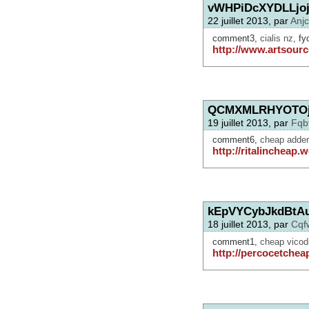
vWHPiDcXYDLLjo
22 juillet 2013, par
Anjc
comment3,
cialis nz
, fy
http://www.artsource
QCMXMLRHYOTO
19 juillet 2013, par
Fqb
comment6,
cheap adder
http://ritalincheap
kEpVYCybJkdBtA
18 juillet 2013, par
Cqf
comment1,
cheap vicodi
http://percocetchea