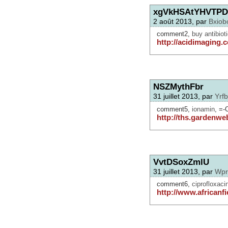
xgVkHSAtYHVTP
2 août 2013, par
Bxiob
comment2,
buy antibiot
http://acidimaging.
NSZMythFbr
31 juillet 2013, par
Yrfb
comment5,
ionamin
, =-
http://ths.gardenw
VvtDSoxZmlU
31 juillet 2013, par
Wpr
comment6,
ciprofloxaci
http://www.africanf