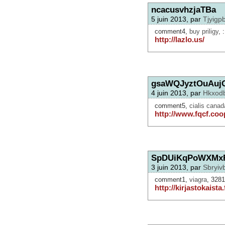
ncacusvhzjaTBa
5 juin 2013, par
Tjyigp
comment4,
buy priligy
, 
http://lazlo.us/
gsaWQJyztOuAuj
4 juin 2013, par
Hkxod
comment5,
cialis canad
http://www.fqcf.coop
SpDUiKqPoWXMx
3 juin 2013, par
Sbryivb
comment1,
viagra
, 3281
http://kirjastokaista.