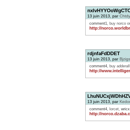
nxlvHYYOoWgCT
13 juin 2013, par
Chtdy
comment1,
buy norco on
http://norco.worldb
rdjnfaFdDDET
13 juin 2013, par
Bjzigs
comment4,
buy adderall
http://www.intellig
LhuNUCxjWDhHZV
13 juin 2013, par
Kedo
comment4,
lorcet
, wric
http://norco.dzaba.