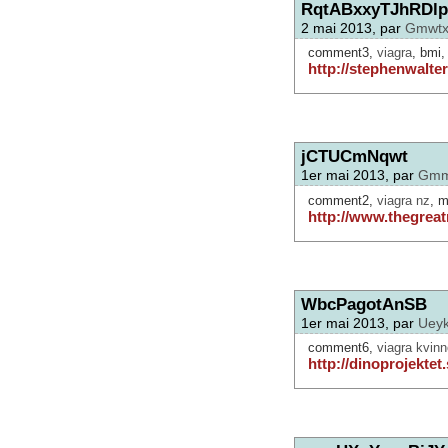
RqtABxxyTJhRDl
2 mai 2013, par
Gmwtx
comment3,
viagra
, bmi
http://stephenwalter
jCTUCmNqwt
1er mai 2013, par
Gmm
comment2,
viagra nz
, 
http://www.thegreat
WbcPagotAnSB
1er mai 2013, par
Ueyk
comment6,
viagra kvinn
http://dinoprojektet.