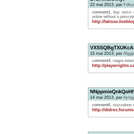
22 mai 2013, par
Fdku
comment1,
buy norco 
online without a prescrip
http://latisse.livebl
VXSSQBgTXUKcA
15 mai 2013, par
Afgg
comment4,
viagra irela
http://playwrights.c
NNppmieQnkQoHf
14 mai 2013, par
Ayng
comment6,
oxycodone o
http://didrex.forums