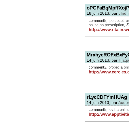
oPGFaBqMpffXoj
18 juin 2013, par
Jfnd
comment5,
percocet on
online no prescription
, 8
http://www.ritalin.w
MrxhycROFxBxFy
14 juin 2013, par
Hjaqa
comment2,
propecia onl
http://www.cercles.
rLycCDFYmHUAg
14 juin 2013, par
Auue
comment5,
levitra onlin
http://www.apptivitie