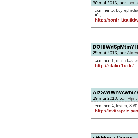
30 mai 2013, par
Lxms
comment5,
buy ephedra 
=]],
http://bontril.iguil
DOHlWdSpMtmYH
29 mai 2013, par
Atnry
comment1,
ritalin kaufe
http://ritalin.1x.de/
AizSWIWhVcwmZ
29 mai 2013, par
Mjmy
comment4,
levitra
, 8061
http://levitraprix.pen
yHiFkgyzfDjyxm