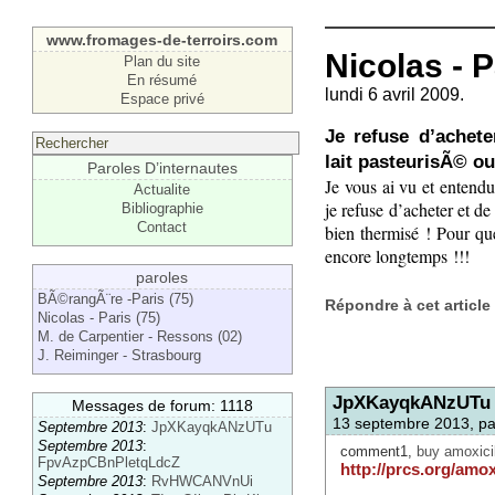
www.fromages-de-terroirs.com
Nicolas - P
Plan du site
En résumé
lundi 6 avril 2009.
Espace privé
Je refuse d’achet
lait pasteurisÃ© o
Paroles D’internautes
Je vous ai vu et entendu
Actualite
je refuse d’acheter et d
Bibliographie
Contact
bien thermisé ! Pour que
encore longtemps !!!
paroles
BÃ©rangÃ¨re -Paris (75)
Répondre à cet article
Nicolas - Paris (75)
M. de Carpentier - Ressons (02)
J. Reiminger - Strasbourg
JpXKayqkANzUTu
Messages de forum: 1118
13 septembre 2013, p
Septembre 2013
:
JpXKayqkANzUTu
Septembre 2013
:
comment1,
buy amoxicil
FpvAzpCBnPletqLdcZ
http://prcs.org/amoxi
Septembre 2013
:
RvHWCANVnUi