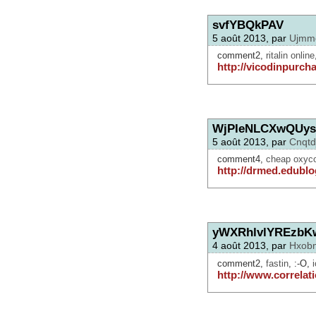
svfYBQkPAV
5 août 2013, par
Ujmm
comment2,
ritalin online
http://vicodinpurch
WjPIeNLCXwQUy
5 août 2013, par
Cnqtd
comment4,
cheap oxyco
http://drmed.edublo
yWXRhlvlYREzb
4 août 2013, par
Hxob
comment2,
fastin
, :-O,
http://www.correlat