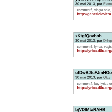
30 mai 2013, par
Exsm
comment6,
viagra sale
,
http://genericlevitra
xKtgfQovhoh
30 mai 2013, par
Drlrq
comment6,
lyrica
, vagi
http://lyrica.d8u.org
ufDwBJtcFJmHOo
30 mai 2013, par
Qtzy
comment4,
buy lyrica o
http://lyrica.d8u.org
bjVDIMtaRAHB