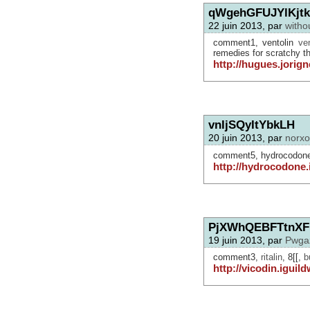
qWgehGFUJYlKjt
22 juin 2013, par
witho
comment1, ventolin
ven
remedies for scratchy th
http://hugues.jorig
vnIjSQyItYbkLH
20 juin 2013, par
norxo
comment5, hydrocodone
http://hydrocodone.
PjXWhQEBFTtnXF
19 juin 2013, par
Pwgaz
comment3,
ritalin
, 8[[,
b
http://vicodin.iguil