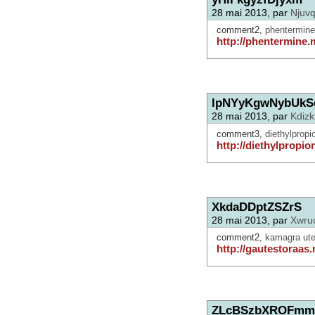
28 mai 2013, par
Njuv
comment2,
phentermine
http://phentermine.
lpNYyKgwNybUkS
28 mai 2013, par
Kdiz
comment3,
diethylpropi
http://diethylpropion
XkdaDDptZSZrS
28 mai 2013, par
Xwru
comment2,
kamagra ute
http://gautestoraas.
ZLcBSzbXROFmm