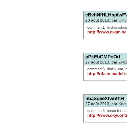
cBvhNfHLHnpIwFV
28 août 2013, par
Ckfy
comment1,
hydrocodone
http://www.examine
pPkEbGMPoOd
27 août 2013, par
Zwz
comment3,
ritalin
, eat,
http://ritalin.madef
hbaSqeeXtwnfhH
27 août 2013, par
Knct
comment3,
norco for sa
http://www.oxycont