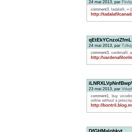
24 mai 2013, par
Fkvlq
comment3,
tadalafil
, =-)
http://tadalafilcana
qEtEkYCnzoiZfmL
24 mai 2013, par
Tzlkq
comment3,
vardenafil
, 
http://vardenafilon
iLNRXLVpNnfBwp
23 mai 2013, par
Vdvp
comment1,
buy vicodin
online without a prescrip
http://bontril.blog
DfGHMalohkyt