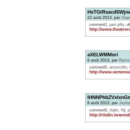
HsTGtRsacdSWjn
22 août 2013, par
Oap
comment1,
pain pills
, u
http://www.theatre
aXELWMMori
6 août 2013, par
Rpmz
comment5,
amoxicillin
,
http://www.semense
IHNNPhbZVxlxnG
6 août 2013, par
Jayhp
comment5,
ritalin
, %[,
p
http://ritalin.iwann