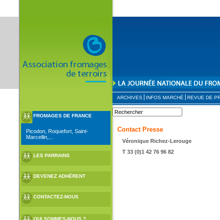
ARCHIVES
INFOS MARCHÉ
REVUE DE P
FROMAGES DE FRANCE
Contact Presse
Picodon, Roquefort, Saint-
Marcellin,...
Véronique Richez-Lerouge
T 33 (0)1 42 76 96 82
LES PARRAINS
DEVENEZ ADHÉRENT
CONTACTEZ-NOUS
QUI SOMMES-NOUS ?