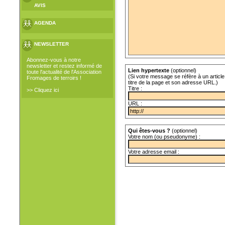
AVIS
AGENDA
NEWSLETTER
Abonnez-vous à notre
newsletter et restez informé de
Lien hypertexte
(optionnel)
toute l'actualité de l'Association
(Si votre message se réfère à un article 
Fromages de terroirs !
titre de la page et son adresse URL.)
Titre :
>> Cliquez ici
URL :
Qui êtes-vous ?
(optionnel)
Votre nom (ou pseudonyme) :
Votre adresse email :