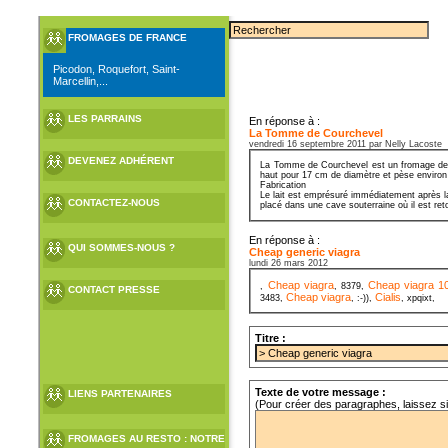
FROMAGES DE FRANCE
Picodon, Roquefort, Saint-
Marcellin,...
LES PARRAINS
En réponse à :
La Tomme de Courchevel
vendredi 16 septembre 2011 par Nelly Lacoste
DEVENEZ ADHÉRENT
La Tomme de Courchevel est un fromage de Sa
haut pour 17 cm de diamètre et pèse environ
Fabrication
Le lait est emprésuré immédiatement après la
CONTACTEZ-NOUS
placé dans une cave souterraine où il est ret
En réponse à :
QUI SOMMES-NOUS ?
Cheap generic viagra
lundi 26 mars 2012
Cheap viagra
Cheap viagra 
,
, 8379,
CONTACT PRESSE
Cheap viagra
Cialis
3483,
, :-)),
, xpqixt,
Titre :
Texte de votre message :
LIENS PARTENAIRES
(Pour créer des paragraphes, laissez s
FROMAGES AU RESTO : NOTRE