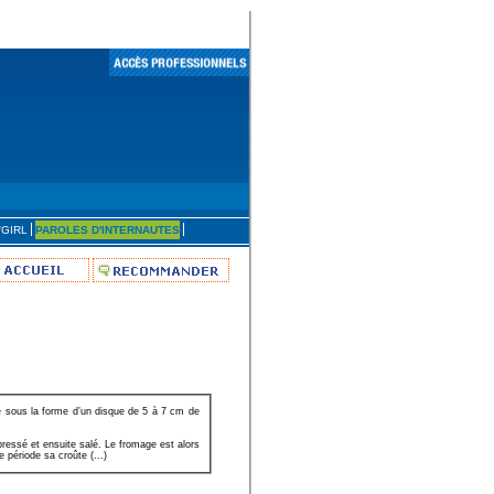
'GIRL
PAROLES D'INTERNAUTES
e sous la forme d’un disque de 5 à 7 cm de
pressé et ensuite salé. Le fromage est alors
 période sa croûte (...)