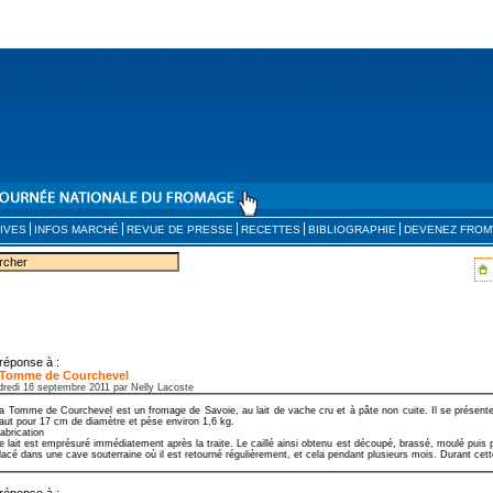
IVES
INFOS MARCHÉ
REVUE DE PRESSE
RECETTES
BIBLIOGRAPHIE
DEVENEZ FROM
réponse à :
 Tomme de Courchevel
dredi 16 septembre 2011 par Nelly Lacoste
a Tomme de Courchevel est un fromage de Savoie, au lait de vache cru et à pâte non cuite. Il se présent
aut pour 17 cm de diamètre et pèse environ 1,6 kg.
abrication
e lait est emprésuré immédiatement après la traite. Le caillé ainsi obtenu est découpé, brassé, moulé puis 
lacé dans une cave souterraine où il est retourné régulièrement, et cela pendant plusieurs mois. Durant cette
réponse à :