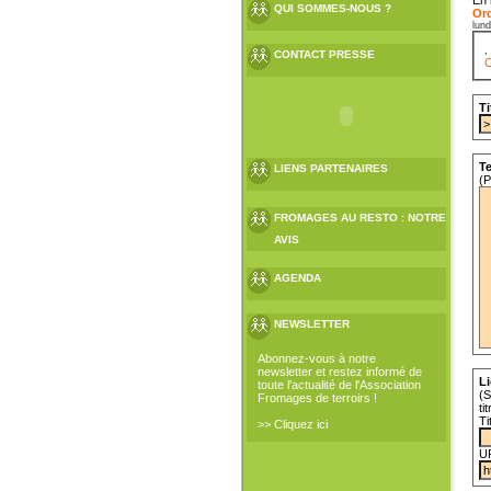
QUI SOMMES-NOUS ?
Ord
lun
CONTACT PRESSE
C
Ti
Te
LIENS PARTENAIRES
(P
FROMAGES AU RESTO : NOTRE
AVIS
AGENDA
NEWSLETTER
Abonnez-vous à notre
newsletter et restez informé de
Li
toute l'actualité de l'Association
(S
Fromages de terroirs !
ti
Ti
>> Cliquez ici
U