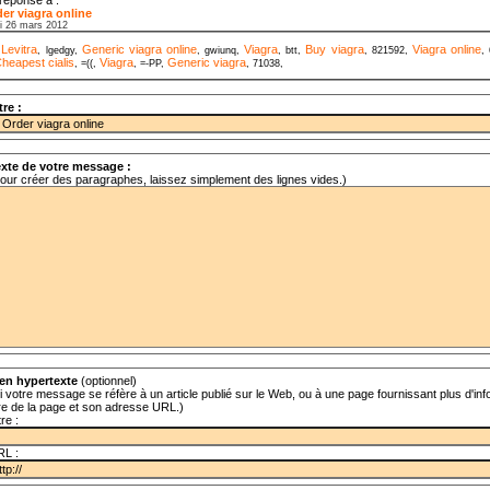
er viagra online
di 26 mars 2012
Levitra
Generic viagra online
Viagra
Buy viagra
Viagra online
,
, lgedgy,
, gwiunq,
, btt,
, 821592,
,
heapest cialis
Viagra
Generic viagra
, =((,
, =-PP,
, 71038,
tre :
xte de votre message :
our créer des paragraphes, laissez simplement des lignes vides.)
en hypertexte
(optionnel)
i votre message se réfère à un article publié sur le Web, ou à une page fournissant plus d'info
tre de la page et son adresse URL.)
tre :
RL :