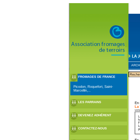
ARCH
FROMAGES DE FRANCE
Picodon, Roquefort, Saint-
Marcellin,...
LES PARRAINS
En 
La
ven
DEVENEZ ADHÉRENT
L
h
F
L
CONTACTEZ-NOUS
p
En 