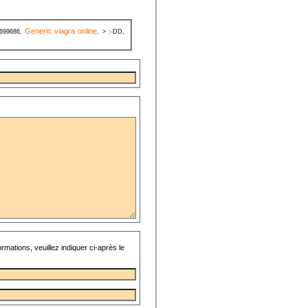
Generic viagra online
 699686,
, > :-DD,
rmations, veuillez indiquer ci-après le