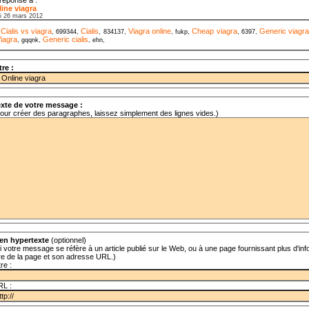
ine viagra
di 26 mars 2012
Cialis vs viagra
Cialis
Viagra online
Cheap viagra
Generic viagr
,
, 699344,
, 834137,
, fukp,
, 6397,
iagra
Generic cialis
, gqqnk,
, ehn,
tre :
xte de votre message :
our créer des paragraphes, laissez simplement des lignes vides.)
en hypertexte
(optionnel)
i votre message se réfère à un article publié sur le Web, ou à une page fournissant plus d'info
tre de la page et son adresse URL.)
tre :
RL :