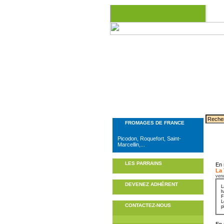
ARCH
FROMAGES DE FRANCE
Picodon, Roquefort, Saint-
Marcellin,...
LES PARRAINS
En 
La
ven
DEVENEZ ADHÉRENT
L
h
F
L
CONTACTEZ-NOUS
p
En 