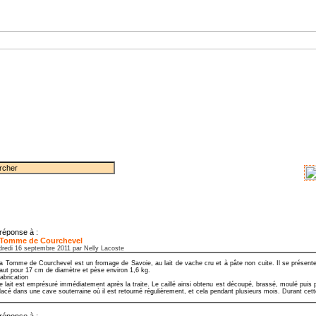
IVES
INFOS MARCHÉ
REVUE DE PRESSE
RECETTES
BIBLIOGRAPHIE
DEVENEZ FROM
réponse à :
 Tomme de Courchevel
dredi 16 septembre 2011 par Nelly Lacoste
a Tomme de Courchevel est un fromage de Savoie, au lait de vache cru et à pâte non cuite. Il se présent
aut pour 17 cm de diamètre et pèse environ 1,6 kg.
abrication
e lait est emprésuré immédiatement après la traite. Le caillé ainsi obtenu est découpé, brassé, moulé puis 
lacé dans une cave souterraine où il est retourné régulièrement, et cela pendant plusieurs mois. Durant cette
réponse à :