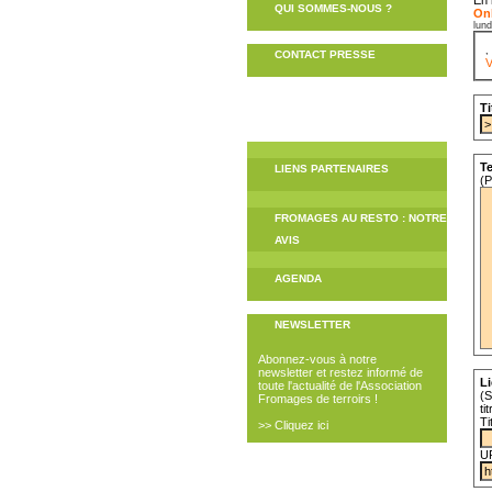
QUI SOMMES-NOUS ?
Onl
lun
CONTACT PRESSE
V
Ti
Te
LIENS PARTENAIRES
(P
FROMAGES AU RESTO : NOTRE
AVIS
AGENDA
NEWSLETTER
Abonnez-vous à notre
newsletter et restez informé de
Li
toute l'actualité de l'Association
(S
Fromages de terroirs !
ti
Ti
>> Cliquez ici
U