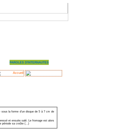
'GIRL
PAROLES D'INTERNAUTES
e sous la forme d’un disque de 5 à 7 cm de
pressé et ensuite salé. Le fromage est alors
 période sa croûte (...)