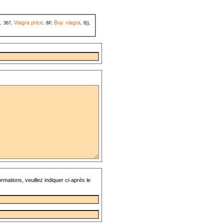
a
Viagra price
Buy viagra
, 367,
, 8P,
, 8)),
rmations, veuillez indiquer ci-après le