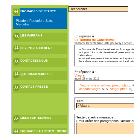
FROMAGES DE FRANCE
Picodon, Roquefort, Saint-
Marcellin,...
LES PARRAINS
En réponse à :
La Tomme de Courchevel
vendredi 16 septembre 2011 par Nelly Lacoste
DEVENEZ ADHÉRENT
La Tomme de Courchevel est un fromage de Sa
haut pour 17 cm de diamètre et pèse environ
Fabrication
Le lait est emprésuré immédiatement après la
CONTACTEZ-NOUS
placé dans une cave souterraine où il est ret
En réponse à :
QUI SOMMES-NOUS ?
Viagra
mardi 27 mars 2012
Viagra online without prescription
,
, 
CONTACT PRESSE
Discount viagra
Viagra price
, 5077,
, =[[
Titre :
Texte de votre message :
LIENS PARTENAIRES
(Pour créer des paragraphes, laissez s
FROMAGES AU RESTO : NOTRE