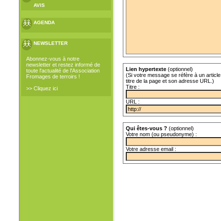
AVIS
AGENDA
NEWSLETTER
Abonnez-vous à notre
newsletter et restez informé de
Lien hypertexte
(optionnel)
toute l'actualité de l'Association
(Si votre message se réfère à un article 
Fromages de terroirs !
titre de la page et son adresse URL.)
Titre :
>> Cliquez ici
URL :
Qui êtes-vous ?
(optionnel)
Votre nom (ou pseudonyme) :
Votre adresse email :