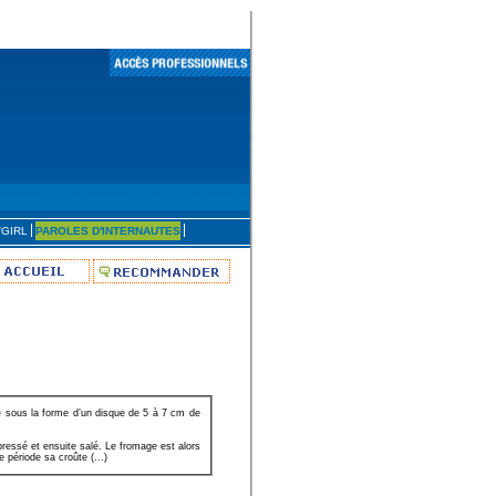
'GIRL
PAROLES D'INTERNAUTES
e sous la forme d’un disque de 5 à 7 cm de
pressé et ensuite salé. Le fromage est alors
 période sa croûte (...)