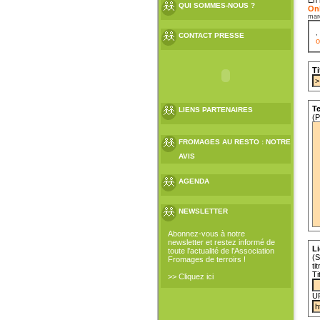
QUI SOMMES-NOUS ?
Onl
mar
CONTACT PRESSE
o
Ti
Te
LIENS PARTENAIRES
(P
FROMAGES AU RESTO : NOTRE
AVIS
AGENDA
NEWSLETTER
Abonnez-vous à notre
newsletter et restez informé de
Li
toute l'actualité de l'Association
(S
Fromages de terroirs !
ti
Ti
>> Cliquez ici
U