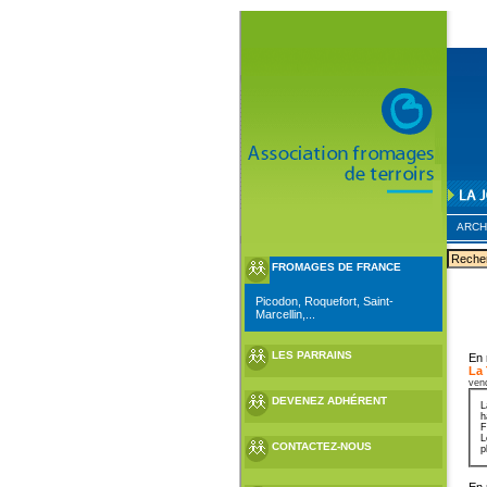
ARCH
FROMAGES DE FRANCE
Picodon, Roquefort, Saint-
Marcellin,...
LES PARRAINS
En 
La
ven
DEVENEZ ADHÉRENT
L
h
F
L
CONTACTEZ-NOUS
p
En 