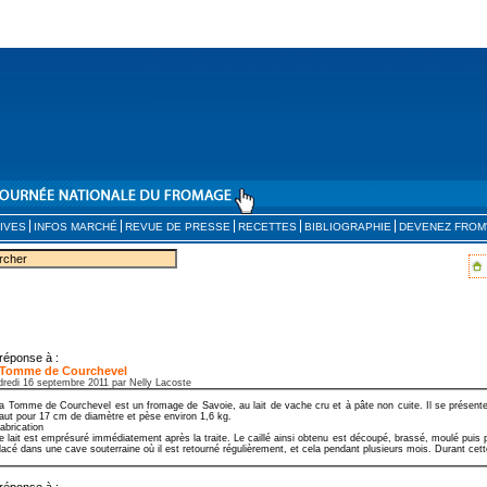
IVES
INFOS MARCHÉ
REVUE DE PRESSE
RECETTES
BIBLIOGRAPHIE
DEVENEZ FROM
réponse à :
 Tomme de Courchevel
dredi 16 septembre 2011 par Nelly Lacoste
a Tomme de Courchevel est un fromage de Savoie, au lait de vache cru et à pâte non cuite. Il se présent
aut pour 17 cm de diamètre et pèse environ 1,6 kg.
abrication
e lait est emprésuré immédiatement après la traite. Le caillé ainsi obtenu est découpé, brassé, moulé puis 
lacé dans une cave souterraine où il est retourné régulièrement, et cela pendant plusieurs mois. Durant cette
réponse à :