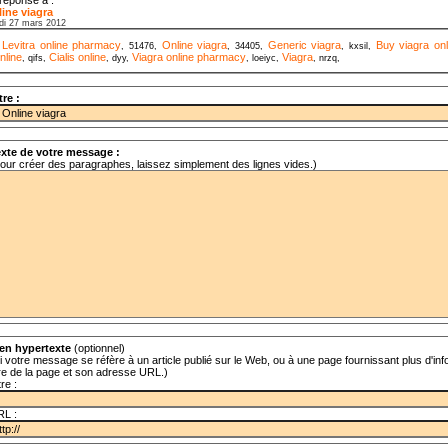
ine viagra
di 27 mars 2012
Levitra online pharmacy
Online viagra
Generic viagra
Buy viagra onl
,
, 51476,
, 34405,
, kxsil,
nline
Cialis online
Viagra online pharmacy
Viagra
, qifs,
, dyy,
, loeiyc,
, nrzq,
tre :
xte de votre message :
our créer des paragraphes, laissez simplement des lignes vides.)
en hypertexte
(optionnel)
i votre message se réfère à un article publié sur le Web, ou à une page fournissant plus d'info
tre de la page et son adresse URL.)
tre :
RL :