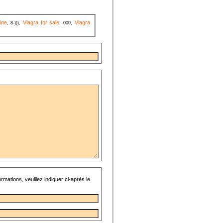
ine
Viagra for sale
Viagra
, 8-))),
, 000,
rmations, veuillez indiquer ci-après le