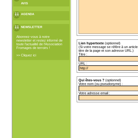
AVIS
AGENDA
NEWSLETTER
Abonnez-vous à notre
newsletter et restez informé de
Lien hypertexte
(optionnel)
toute l'actualité de l'Association
(Si votre message se réfère à un article 
Fromages de terroirs !
titre de la page et son adresse URL.)
Titre :
>> Cliquez ici
URL :
Qui êtes-vous ?
(optionnel)
Votre nom (ou pseudonyme) :
Votre adresse email :