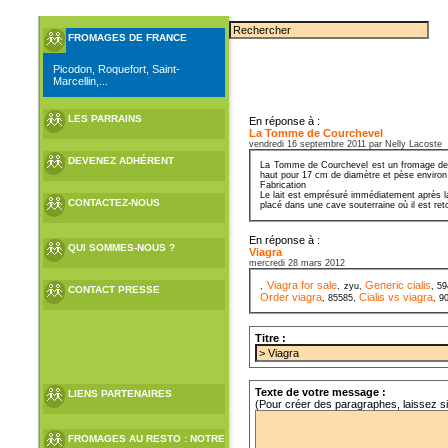
FROMAGES DE FRANCE
Picodon, Roquefort, Saint-
Marcellin,...
LES PARRAINS
En réponse à :
La Tomme de Courchevel
vendredi 16 septembre 2011 par Nelly Lacoste
DEVENEZ ADHÉRENT
La Tomme de Courchevel est un fromage de Sa
haut pour 17 cm de diamètre et pèse environ
Fabrication
Le lait est emprésuré immédiatement après la
CONTACTEZ-NOUS
placé dans une cave souterraine où il est ret
En réponse à :
QUI SOMMES-NOUS ?
Viagra
mercredi 28 mars 2012
Viagra for sale
Generic cialis
,
, zyu,
, 5
CONTACT PRESSE
Order viagra
Cialis vs viagra
, 85585,
, 9
Titre :
Texte de votre message :
LIENS PARTENAIRES
(Pour créer des paragraphes, laissez s
FROMAGES AU RESTO : NOTRE