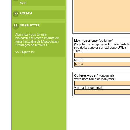
AVIS
AGENDA
NEWSLETTER
Abonnez-vous à notre
newsletter et restez informé de
Lien hypertexte
(optionnel)
toute l'actualité de l'Association
(Si votre message se réfère à un article 
Fromages de terroirs !
titre de la page et son adresse URL.)
Titre :
>> Cliquez ici
URL :
Qui êtes-vous ?
(optionnel)
Votre nom (ou pseudonyme) :
Votre adresse email :