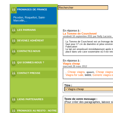
FROMAGES DE FRANCE
Picodon, Roquefort, Saint-
Marcellin,...
LES PARRAINS
En réponse à :
La Tomme de Courchevel
vendredi 16 septembre 2011 par Nelly Lacoste
DEVENEZ ADHÉRENT
La Tomme de Courchevel est un fromage de Sa
haut pour 17 cm de diamètre et pèse environ
Fabrication
Le lait est emprésuré immédiatement après la
CONTACTEZ-NOUS
placé dans une cave souterraine où il est ret
En réponse à :
QUI SOMMES-NOUS ?
Viagra cheap
mercredi 28 mars 2012
Cheap viagra
Cheap viagra
,
, qpawm,
CONTACT PRESSE
Viagra for sale
Generic viagra o
, 94809,
Titre :
Texte de votre message :
LIENS PARTENAIRES
(Pour créer des paragraphes, laissez s
FROMAGES AU RESTO : NOTRE