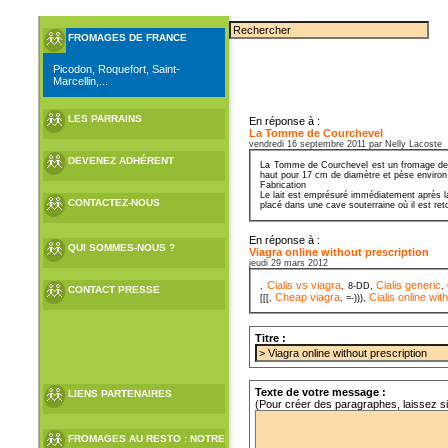
FROMAGES DE FRANCE
Picodon, Roquefort, Saint-
Marcellin,...
LES PARRAINS
En réponse à :
La Tomme de Courchevel
vendredi 16 septembre 2011 par Nelly Lacoste
DEVENEZ ADHÉRENT
La Tomme de Courchevel est un fromage de Sa
haut pour 17 cm de diamètre et pèse environ
Fabrication
Le lait est emprésuré immédiatement après la
CONTACTEZ-NOUS
placé dans une cave souterraine où il est ret
En réponse à :
QUI SOMMES-NOUS ?
Viagra online without prescription
jeudi 29 mars 2012
Cialis vs viagra
Cialis generic
,
, 8-DD,
,
CONTACT PRESSE
Cheap viagra
Cialis online wit
[[[,
, =-))),
Titre :
Texte de votre message :
LIENS PARTENAIRES
(Pour créer des paragraphes, laissez s
FROMAGES AU RESTO : NOTRE