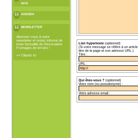
AVIS
AGENDA
NEWSLETTER
Abonnez-vous à notre
newsletter et restez informé de
Lien hypertexte
(optionnel)
toute l'actualité de l'Association
(Si votre message se réfère à un article 
Fromages de terroirs !
titre de la page et son adresse URL.)
Titre :
>> Cliquez ici
URL :
Qui êtes-vous ?
(optionnel)
Votre nom (ou pseudonyme) :
Votre adresse email :