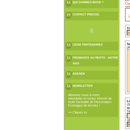
QUI SOMMES-NOUS ?
Cia
ven
CONTACT PRESSE
V
Ti
Te
LIENS PARTENAIRES
(P
FROMAGES AU RESTO : NOTRE
AVIS
AGENDA
NEWSLETTER
Abonnez-vous à notre
newsletter et restez informé de
Li
toute l'actualité de l'Association
(S
Fromages de terroirs !
ti
Ti
>> Cliquez ici
U