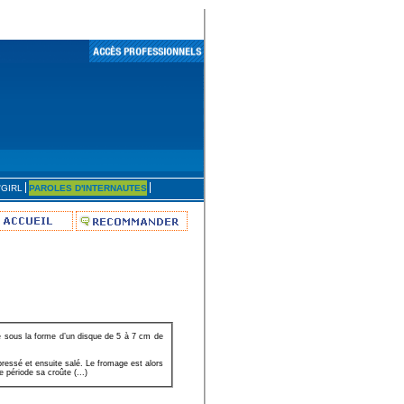
'GIRL
PAROLES D'INTERNAUTES
e sous la forme d’un disque de 5 à 7 cm de
pressé et ensuite salé. Le fromage est alors
 période sa croûte (...)