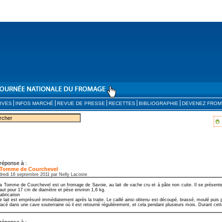
IVES
INFOS MARCHÉ
REVUE DE PRESSE
RECETTES
BIBLIOGRAPHIE
DEVENEZ FROM
réponse à :
 Tomme de Courchevel
dredi 16 septembre 2011 par Nelly Lacoste
a Tomme de Courchevel est un fromage de Savoie, au lait de vache cru et à pâte non cuite. Il se présent
aut pour 17 cm de diamètre et pèse environ 1,6 kg.
abrication
e lait est emprésuré immédiatement après la traite. Le caillé ainsi obtenu est découpé, brassé, moulé puis 
lacé dans une cave souterraine où il est retourné régulièrement, et cela pendant plusieurs mois. Durant cette
réponse à :