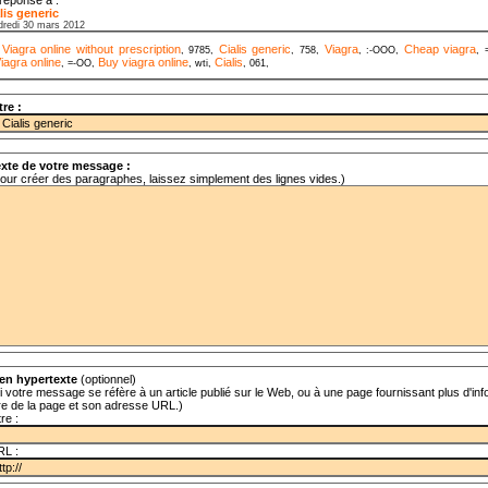
lis generic
dredi 30 mars 2012
Viagra online without prescription
Cialis generic
Viagra
Cheap viagra
,
, 9785,
, 758,
, :-OOO,
, 
iagra online
Buy viagra online
Cialis
, =-OO,
, wti,
, 061,
tre :
xte de votre message :
our créer des paragraphes, laissez simplement des lignes vides.)
en hypertexte
(optionnel)
i votre message se réfère à un article publié sur le Web, ou à une page fournissant plus d'info
tre de la page et son adresse URL.)
tre :
RL :