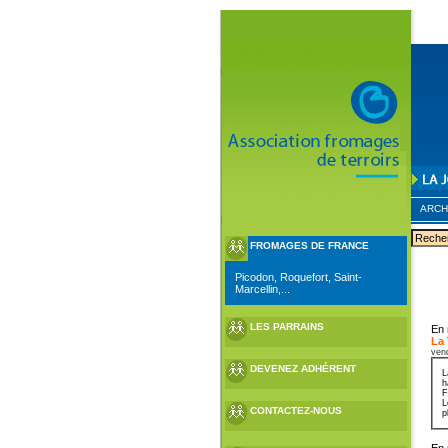
ARCH
FROMAGES DE FRANCE
Picodon, Roquefort, Saint-
Marcellin,...
LES PARRAINS
En 
La
ven
DEVENEZ ADHÉRENT
L
h
F
L
CONTACTEZ-NOUS
p
En 