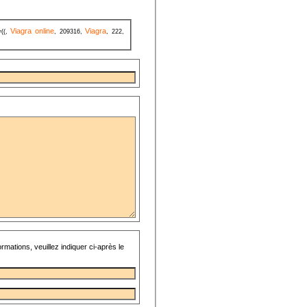
Viagra online
Viagra
=((,
, 209316,
, 222,
rmations, veuillez indiquer ci-après le