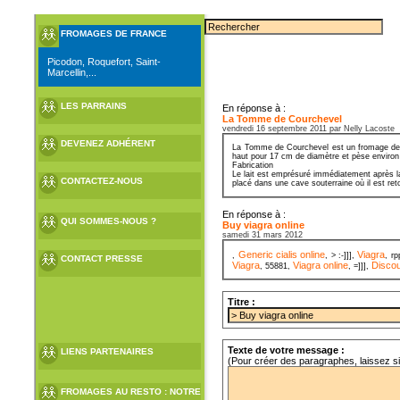
FROMAGES DE FRANCE
Picodon, Roquefort, Saint-
Marcellin,...
LES PARRAINS
En réponse à :
La Tomme de Courchevel
vendredi 16 septembre 2011 par Nelly Lacoste
DEVENEZ ADHÉRENT
La Tomme de Courchevel est un fromage de Sa
haut pour 17 cm de diamètre et pèse environ
Fabrication
Le lait est emprésuré immédiatement après la
CONTACTEZ-NOUS
placé dans une cave souterraine où il est ret
En réponse à :
QUI SOMMES-NOUS ?
Buy viagra online
samedi 31 mars 2012
Generic cialis online
Viagra
,
, > :-]]],
, r
CONTACT PRESSE
Viagra
Viagra online
Discou
, 55881,
, =]]],
Titre :
Texte de votre message :
LIENS PARTENAIRES
(Pour créer des paragraphes, laissez s
FROMAGES AU RESTO : NOTRE