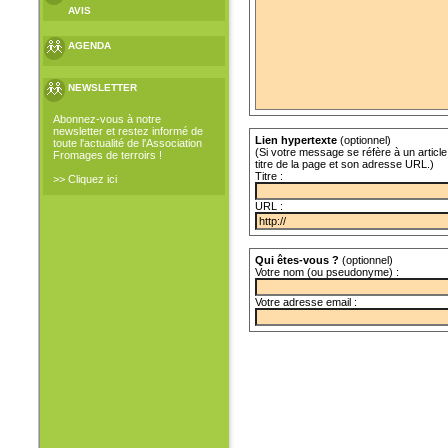
AVIS
AGENDA
NEWSLETTER
Abonnez-vous à notre
newsletter et restez informé de
Lien hypertexte
(optionnel)
toute l'actualité de l'Association
(Si votre message se réfère à un article 
Fromages de terroirs !
titre de la page et son adresse URL.)
Titre :
>> Cliquez ici
URL :
Qui êtes-vous ?
(optionnel)
Votre nom (ou pseudonyme) :
Votre adresse email :