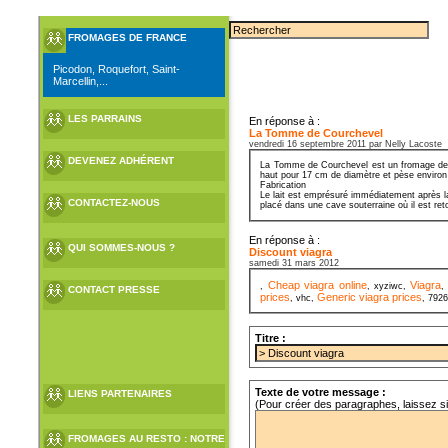
FROMAGES DE FRANCE
Picodon, Roquefort, Saint-
Marcellin,...
LES PARRAINS
En réponse à :
La Tomme de Courchevel
vendredi 16 septembre 2011 par Nelly Lacoste
DEVENEZ ADHÉRENT
La Tomme de Courchevel est un fromage de Sa
haut pour 17 cm de diamètre et pèse environ
Fabrication
Le lait est emprésuré immédiatement après la
CONTACTEZ-NOUS
placé dans une cave souterraine où il est ret
En réponse à :
QUI SOMMES-NOUS ?
Discount viagra
samedi 31 mars 2012
Cheap viagra online
Viagra
,
, xyziwc,
,
CONTACT PRESSE
prices
Generic viagra prices
, vhc,
, 792
Titre :
Texte de votre message :
LIENS PARTENAIRES
(Pour créer des paragraphes, laissez s
FROMAGES AU RESTO : NOTRE