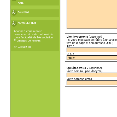
AVIS
AGENDA
NEWSLETTER
Abonnez-vous à notre
newsletter et restez informé de
Lien hypertexte
(optionnel)
toute l'actualité de l'Association
(Si votre message se réfère à un article 
Fromages de terroirs !
titre de la page et son adresse URL.)
Titre :
>> Cliquez ici
URL :
Qui êtes-vous ?
(optionnel)
Votre nom (ou pseudonyme) :
Votre adresse email :