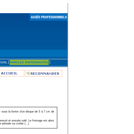
'GIRL
PAROLES D'INTERNAUTES
e sous la forme d’un disque de 5 à 7 cm de
pressé et ensuite salé. Le fromage est alors
 période sa croûte (...)