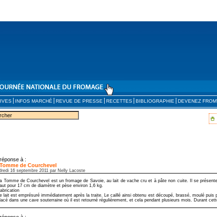
IVES
INFOS MARCHÉ
REVUE DE PRESSE
RECETTES
BIBLIOGRAPHIE
DEVENEZ FROM
réponse à :
 Tomme de Courchevel
dredi 16 septembre 2011 par Nelly Lacoste
a Tomme de Courchevel est un fromage de Savoie, au lait de vache cru et à pâte non cuite. Il se présent
aut pour 17 cm de diamètre et pèse environ 1,6 kg.
abrication
e lait est emprésuré immédiatement après la traite. Le caillé ainsi obtenu est découpé, brassé, moulé puis 
lacé dans une cave souterraine où il est retourné régulièrement, et cela pendant plusieurs mois. Durant cette
réponse à :