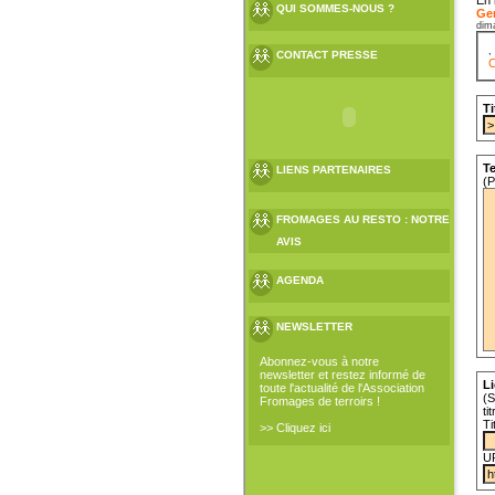
QUI SOMMES-NOUS ?
Gen
dim
CONTACT PRESSE
C
Ti
Te
LIENS PARTENAIRES
(P
FROMAGES AU RESTO : NOTRE
AVIS
AGENDA
NEWSLETTER
Abonnez-vous à notre
newsletter et restez informé de
Li
toute l'actualité de l'Association
(S
Fromages de terroirs !
ti
Ti
>> Cliquez ici
U