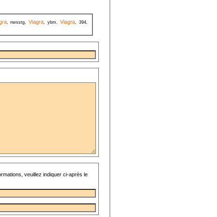
gra
Viagra
Viagra
, nwsstg,
, ybm,
, 394,
rmations, veuillez indiquer ci-après le