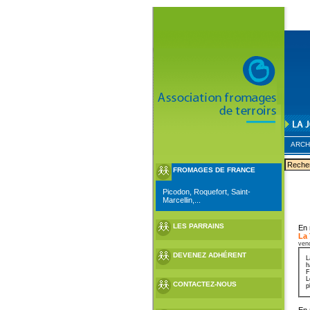
ARCH
FROMAGES DE FRANCE
Picodon, Roquefort, Saint-
Marcellin,...
LES PARRAINS
En 
La
ven
DEVENEZ ADHÉRENT
L
h
F
L
CONTACTEZ-NOUS
p
En 