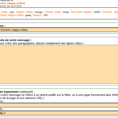
eric viagra online
anche 1er avril 2012
Cialis
Viagra online
Cheap cialis
Discount viagra
Generic via
,
, xfyv,
, mrorgu,
, xmpe,
, =OOO,
heap viagra online
Viagra
, gaobj,
, :-DD,
tre :
xte de votre message :
our créer des paragraphes, laissez simplement des lignes vides.)
en hypertexte
(optionnel)
i votre message se réfère à un article publié sur le Web, ou à une page fournissant plus d'info
tre de la page et son adresse URL.)
tre :
RL :