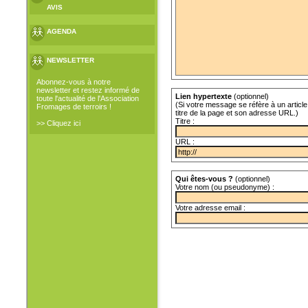
AVIS
AGENDA
NEWSLETTER
Abonnez-vous à notre
newsletter et restez informé de
Lien hypertexte
(optionnel)
toute l'actualité de l'Association
(Si votre message se réfère à un article 
Fromages de terroirs !
titre de la page et son adresse URL.)
Titre :
>> Cliquez ici
URL :
Qui êtes-vous ?
(optionnel)
Votre nom (ou pseudonyme) :
Votre adresse email :