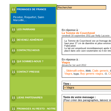
FROMAGES DE FRANCE
Picodon, Roquefort, Saint-
Marcellin,...
LES PARRAINS
En réponse à :
La Tomme de Courchevel
vendredi 16 septembre 2011 par Nelly Lacoste
DEVENEZ ADHÉRENT
La Tomme de Courchevel est un fromage de Sa
haut pour 17 cm de diamètre et pèse environ
Fabrication
Le lait est emprésuré immédiatement après la
CONTACTEZ-NOUS
placé dans une cave souterraine où il est ret
En réponse à :
QUI SOMMES-NOUS ?
Viagra
dimanche 1er avril 2012
Sildenafil online
Cialis generic
,
, 8946,
, 
CONTACT PRESSE
Viagra
Buy generic viagra
Ch
, bygw,
, :O,
Titre :
Texte de votre message :
LIENS PARTENAIRES
(Pour créer des paragraphes, laissez s
FROMAGES AU RESTO : NOTRE