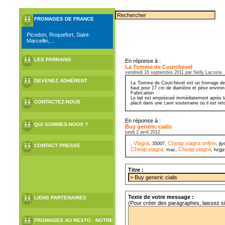
FROMAGES DE FRANCE
Picodon, Roquefort, Saint-
Marcellin,...
LES PARRAINS
En réponse à :
La Tomme de Courchevel
vendredi 16 septembre 2011 par Nelly Lacoste
DEVENEZ ADHÉRENT
La Tomme de Courchevel est un fromage de Sa
haut pour 17 cm de diamètre et pèse environ
Fabrication
Le lait est emprésuré immédiatement après la
CONTACTEZ-NOUS
placé dans une cave souterraine où il est ret
En réponse à :
QUI SOMMES-NOUS ?
Buy generic cialis
lundi 2 avril 2012
Viagra
Cheap viagra online
,
, 35007,
, jl
CONTACT PRESSE
Cheap viagra
Cheap viagra
, maz,
, hzgj
Titre :
Texte de votre message :
LIENS PARTENAIRES
(Pour créer des paragraphes, laissez s
FROMAGES AU RESTO : NOTRE