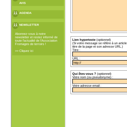
AVIS
AGENDA
NEWSLETTER
Abonnez-vous à notre
newsletter et restez informé de
Lien hypertexte
(optionnel)
toute l'actualité de l'Association
(Si votre message se réfère à un article 
Fromages de terroirs !
titre de la page et son adresse URL.)
Titre :
>> Cliquez ici
URL :
Qui êtes-vous ?
(optionnel)
Votre nom (ou pseudonyme) :
Votre adresse email :