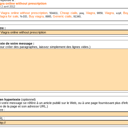
gra online without prescription
i 2 avril 2012
Viagra online without prescription
Cheap cialis
Viagra
Viagra
Buy
,
, 504411,
, poq,
, 9959,
, xzpf,
iagra for sale
Buy viagra
Generic cialis
, %-DD,
, 8995,
, 91340,
tre :
xte de votre message :
our créer des paragraphes, laissez simplement des lignes vides.)
en hypertexte
(optionnel)
i votre message se réfère à un article publié sur le Web, ou à une page fournissant plus d'info
tre de la page et son adresse URL.)
tre :
RL :