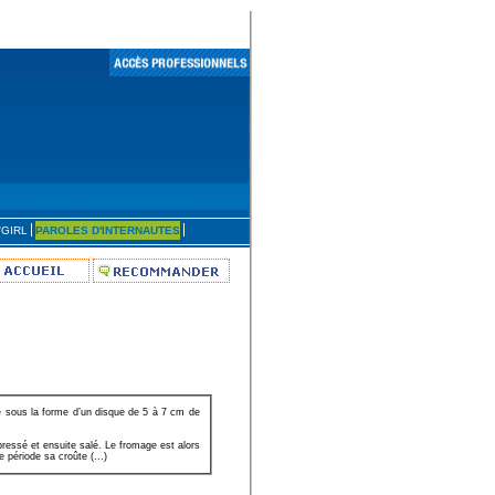
'GIRL
PAROLES D'INTERNAUTES
e sous la forme d’un disque de 5 à 7 cm de
pressé et ensuite salé. Le fromage est alors
 période sa croûte (...)