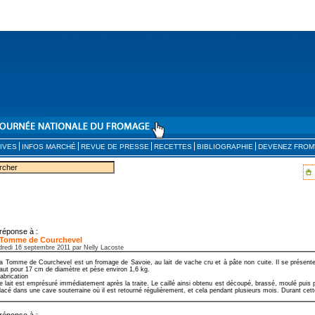
IVES
INFOS MARCHÉ
REVUE DE PRESSE
RECETTES
BIBLIOGRAPHIE
DEVENEZ FROM
réponse à :
 Tomme de Courchevel
dredi 16 septembre 2011 par Nelly Lacoste
a Tomme de Courchevel est un fromage de Savoie, au lait de vache cru et à pâte non cuite. Il se présent
aut pour 17 cm de diamètre et pèse environ 1,6 kg.
abrication
e lait est emprésuré immédiatement après la traite. Le caillé ainsi obtenu est découpé, brassé, moulé puis 
lacé dans une cave souterraine où il est retourné régulièrement, et cela pendant plusieurs mois. Durant cette
réponse à :