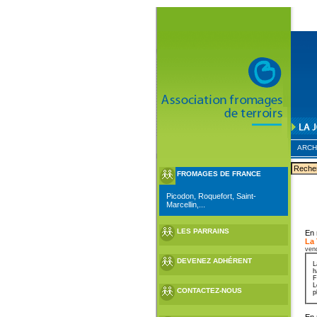
ARCH
FROMAGES DE FRANCE
Picodon, Roquefort, Saint-
Marcellin,...
LES PARRAINS
En 
La
ven
DEVENEZ ADHÉRENT
L
h
F
L
CONTACTEZ-NOUS
p
En 