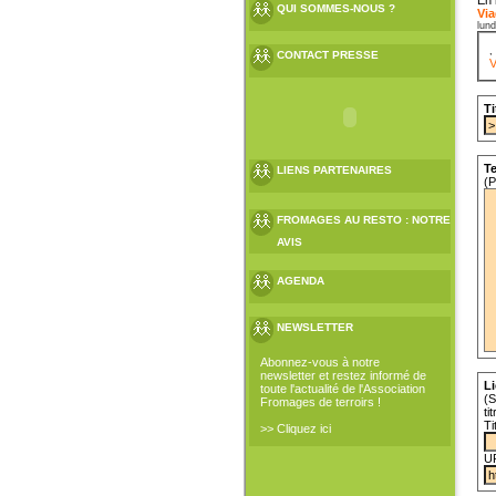
QUI SOMMES-NOUS ?
Via
lund
CONTACT PRESSE
V
Ti
Te
LIENS PARTENAIRES
(P
FROMAGES AU RESTO : NOTRE
AVIS
AGENDA
NEWSLETTER
Abonnez-vous à notre
newsletter et restez informé de
Li
toute l'actualité de l'Association
(S
Fromages de terroirs !
ti
Ti
>> Cliquez ici
U