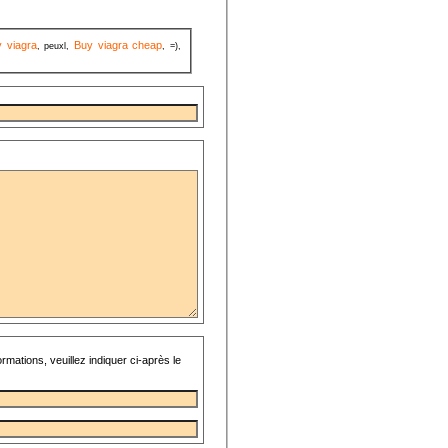
 viagra
Buy viagra cheap
, peuxl,
, =),
rmations, veuillez indiquer ci-après le