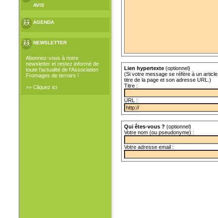
AVIS
AGENDA
NEWSLETTER
Abonnez-vous à notre
newsletter et restez informé de
Lien hypertexte
(optionnel)
toute l'actualité de l'Association
(Si votre message se réfère à un article 
Fromages de terroirs !
titre de la page et son adresse URL.)
Titre :
>> Cliquez ici
URL :
Qui êtes-vous ?
(optionnel)
Votre nom (ou pseudonyme) :
Votre adresse email :