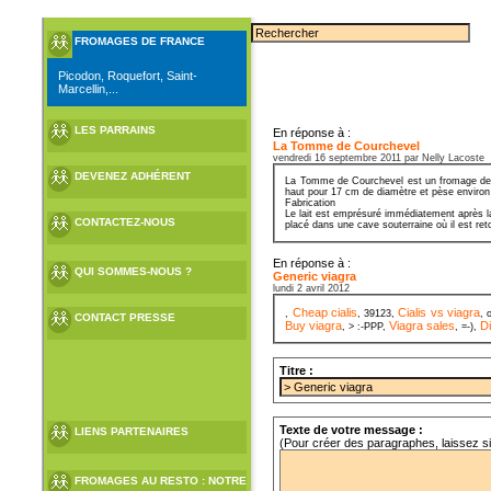
FROMAGES DE FRANCE
Picodon, Roquefort, Saint-
Marcellin,...
LES PARRAINS
En réponse à :
La Tomme de Courchevel
vendredi 16 septembre 2011 par Nelly Lacoste
DEVENEZ ADHÉRENT
La Tomme de Courchevel est un fromage de Sa
haut pour 17 cm de diamètre et pèse environ
Fabrication
Le lait est emprésuré immédiatement après la
CONTACTEZ-NOUS
placé dans une cave souterraine où il est ret
En réponse à :
QUI SOMMES-NOUS ?
Generic viagra
lundi 2 avril 2012
Cheap cialis
Cialis vs viagra
,
, 39123,
, 
CONTACT PRESSE
Buy viagra
Viagra sales
D
, > :-PPP,
, =-),
Titre :
Texte de votre message :
LIENS PARTENAIRES
(Pour créer des paragraphes, laissez s
FROMAGES AU RESTO : NOTRE