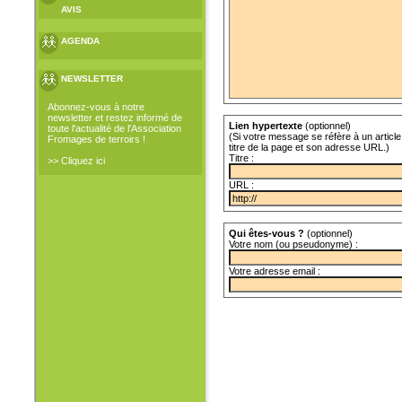
AVIS
AGENDA
NEWSLETTER
Abonnez-vous à notre
newsletter et restez informé de
Lien hypertexte
(optionnel)
toute l'actualité de l'Association
(Si votre message se réfère à un article 
Fromages de terroirs !
titre de la page et son adresse URL.)
Titre :
>> Cliquez ici
URL :
Qui êtes-vous ?
(optionnel)
Votre nom (ou pseudonyme) :
Votre adresse email :