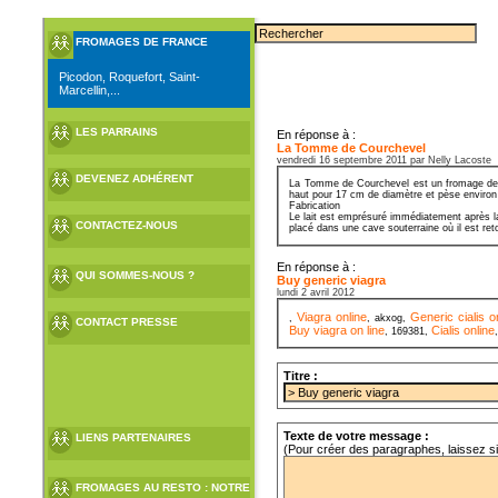
FROMAGES DE FRANCE
Picodon, Roquefort, Saint-
Marcellin,...
LES PARRAINS
En réponse à :
La Tomme de Courchevel
vendredi 16 septembre 2011 par Nelly Lacoste
DEVENEZ ADHÉRENT
La Tomme de Courchevel est un fromage de Sa
haut pour 17 cm de diamètre et pèse environ
Fabrication
Le lait est emprésuré immédiatement après la
CONTACTEZ-NOUS
placé dans une cave souterraine où il est ret
En réponse à :
QUI SOMMES-NOUS ?
Buy generic viagra
lundi 2 avril 2012
Viagra online
Generic cialis o
,
, akxog,
CONTACT PRESSE
Buy viagra on line
Cialis online
, 169381,
Titre :
Texte de votre message :
LIENS PARTENAIRES
(Pour créer des paragraphes, laissez s
FROMAGES AU RESTO : NOTRE