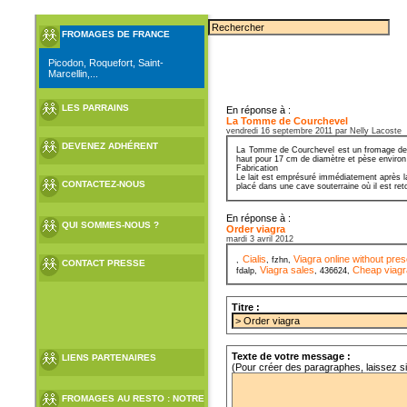
FROMAGES DE FRANCE
Picodon, Roquefort, Saint-
Marcellin,...
LES PARRAINS
En réponse à :
La Tomme de Courchevel
vendredi 16 septembre 2011 par Nelly Lacoste
DEVENEZ ADHÉRENT
La Tomme de Courchevel est un fromage de Sa
haut pour 17 cm de diamètre et pèse environ
Fabrication
Le lait est emprésuré immédiatement après la
CONTACTEZ-NOUS
placé dans une cave souterraine où il est ret
En réponse à :
QUI SOMMES-NOUS ?
Order viagra
mardi 3 avril 2012
Cialis
Viagra online without pres
,
, fzhn,
CONTACT PRESSE
Viagra sales
Cheap viagr
fdalp,
, 436624,
Titre :
Texte de votre message :
LIENS PARTENAIRES
(Pour créer des paragraphes, laissez s
FROMAGES AU RESTO : NOTRE