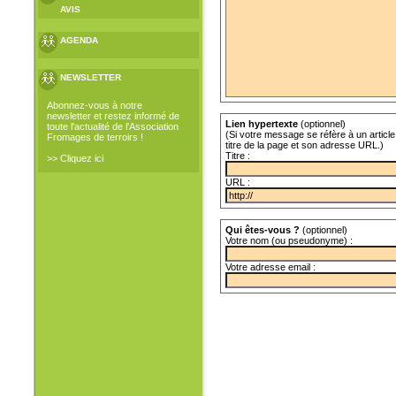
AVIS
AGENDA
NEWSLETTER
Abonnez-vous à notre
newsletter et restez informé de
Lien hypertexte
(optionnel)
toute l'actualité de l'Association
(Si votre message se réfère à un article 
Fromages de terroirs !
titre de la page et son adresse URL.)
Titre :
>> Cliquez ici
URL :
Qui êtes-vous ?
(optionnel)
Votre nom (ou pseudonyme) :
Votre adresse email :