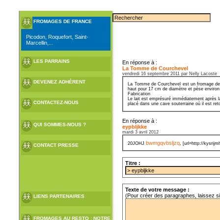
FROMAGES DE FRANCE
Picodon, Roquefort, Saint-
Marcellin,...
LES PARRAINS
En réponse à :
La Tomme de Courchevel
vendredi 16 septembre 2011 par Nelly Lacoste
DEVENEZ ADHÉRENT
La Tomme de Courchevel est un fromage de Sa
haut pour 17 cm de diamètre et pèse environ
Fabrication
Le lait est emprésuré immédiatement après la
CONTACTEZ-NOUS
placé dans une cave souterraine où il est ret
En réponse à :
QUI SOMMES-NOUS ?
eypbljkke
mardi 3 avril 2012
bwmgqvbsljzq
20JOHJ
, [url=http://kysrij
CONTACT PRESSE
Titre :
Texte de votre message :
(Pour créer des paragraphes, laissez s
LIENS PARTENAIRES
FROMAGES AU RESTO : NOTRE