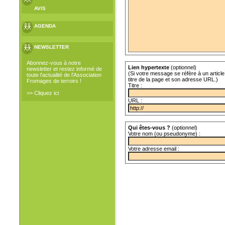
AVIS
AGENDA
NEWSLETTER
Abonnez-vous à notre
Lien hypertexte
(optionnel)
newsletter et restez informé de
(Si votre message se réfère à un article 
toute l'actualité de l'Association
titre de la page et son adresse URL.)
Fromages de terroirs !
Titre :
>> Cliquez ici
URL :
Qui êtes-vous ?
(optionnel)
Votre nom (ou pseudonyme) :
Votre adresse email :