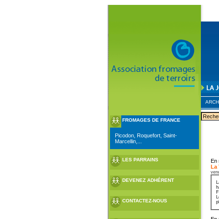
ARCH
FROMAGES DE FRANCE
Picodon, Roquefort, Saint-
Marcellin,...
LES PARRAINS
En 
La
ven
DEVENEZ ADHÉRENT
L
h
F
L
CONTACTEZ-NOUS
p
En 