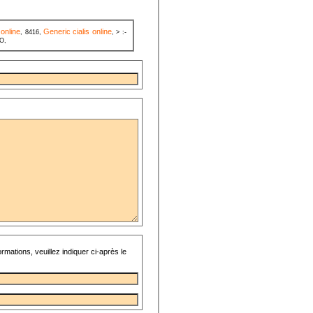
 online
Generic cialis online
, 8416,
, > :-
-O,
rmations, veuillez indiquer ci-après le