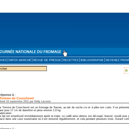
IVES
INFOS MARCHÉ
REVUE DE PRESSE
RECETTES
BIBLIOGRAPHIE
DEVENEZ FROM
réponse à :
 Tomme de Courchevel
dredi 16 septembre 2011 par Nelly Lacoste
a Tomme de Courchevel est un fromage de Savoie, au lait de vache cru et à pâte non cuite. Il se présent
aut pour 17 cm de diamètre et pèse environ 1,6 kg.
abrication
e lait est emprésuré immédiatement après la traite. Le caillé ainsi obtenu est découpé, brassé, moulé puis 
lacé dans une cave souterraine où il est retourné régulièrement, et cela pendant plusieurs mois. Durant cette
réponse à :