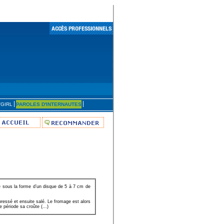
'GIRL
PAROLES D'INTERNAUTES
e sous la forme d’un disque de 5 à 7 cm de
pressé et ensuite salé. Le fromage est alors
 période sa croûte (...)