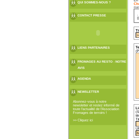
QUI SOMMES-NOUS ?
Che
mard
CONTACT PRESSE
[
Ti
Te
LIENS PARTENAIRES
(P
FROMAGES AU RESTO : NOTRE
AVIS
AGENDA
NEWSLETTER
Abonnez-vous à notre
newsletter et restez informé de
Li
toute l'actualité de l'Association
(S
Fromages de terroirs !
ti
Ti
>> Cliquez ici
U