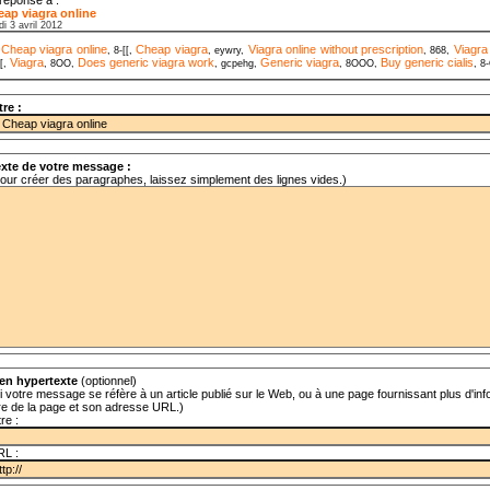
ap viagra online
i 3 avril 2012
Cheap viagra online
Cheap viagra
Viagra online without prescription
Viagra
,
, 8-[[,
, eywry,
, 868,
Viagra
Does generic viagra work
Generic viagra
Buy generic cialis
[[,
, 8OO,
, gcpehg,
, 8OOO,
, 8
tre :
xte de votre message :
our créer des paragraphes, laissez simplement des lignes vides.)
en hypertexte
(optionnel)
i votre message se réfère à un article publié sur le Web, ou à une page fournissant plus d'info
tre de la page et son adresse URL.)
tre :
RL :