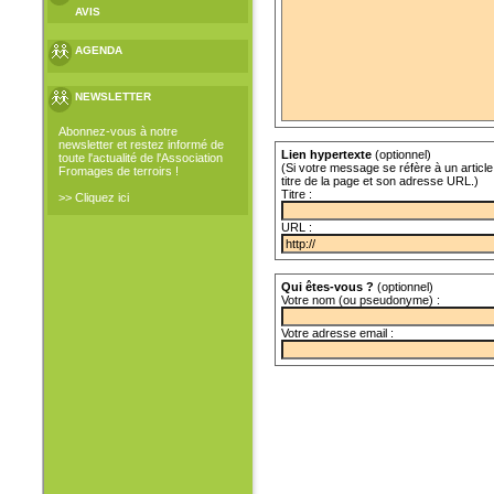
AVIS
AGENDA
NEWSLETTER
Abonnez-vous à notre
newsletter et restez informé de
Lien hypertexte
(optionnel)
toute l'actualité de l'Association
(Si votre message se réfère à un article 
Fromages de terroirs !
titre de la page et son adresse URL.)
Titre :
>> Cliquez ici
URL :
Qui êtes-vous ?
(optionnel)
Votre nom (ou pseudonyme) :
Votre adresse email :