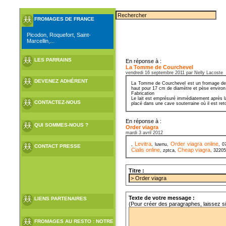
FROMAGES DE FRANCE
Picodon, Roquefort, Saint-
Marcellin,...
LES PARRAINS
En réponse à :
La Tomme de Courchevel
vendredi 16 septembre 2011 par Nelly Lacoste
DEVENEZ ADHÉRENT
La Tomme de Courchevel est un fromage de Sa
haut pour 17 cm de diamètre et pèse environ
Fabrication
Le lait est emprésuré immédiatement après la
CONTACTEZ-NOUS
placé dans une cave souterraine où il est ret
En réponse à :
QUI SOMMES-NOUS ?
Order viagra
mardi 3 avril 2012
Levitra
Order viagra online
,
, luwnu,
, 
CONTACT PRESSE
Cialis online
Cheap viagra
, zptca,
, 3220
Titre :
Texte de votre message :
LIENS PARTENAIRES
(Pour créer des paragraphes, laissez s
FROMAGES AU RESTO : NOTRE