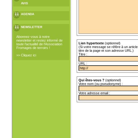
AVIS
AGENDA
NEWSLETTER
Abonnez-vous à notre
newsletter et restez informé de
Lien hypertexte
(optionnel)
toute l'actualité de l'Association
(Si votre message se réfère à un article 
Fromages de terroirs !
titre de la page et son adresse URL.)
Titre :
>> Cliquez ici
URL :
Qui êtes-vous ?
(optionnel)
Votre nom (ou pseudonyme) :
Votre adresse email :