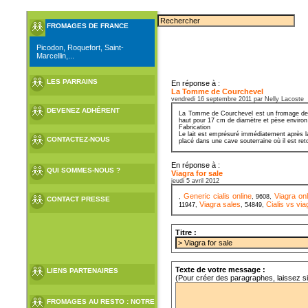
FROMAGES DE FRANCE
Picodon, Roquefort, Saint-
Marcellin,...
LES PARRAINS
En réponse à :
La Tomme de Courchevel
vendredi 16 septembre 2011 par Nelly Lacoste
DEVENEZ ADHÉRENT
La Tomme de Courchevel est un fromage de Sa
haut pour 17 cm de diamètre et pèse environ
Fabrication
Le lait est emprésuré immédiatement après la
CONTACTEZ-NOUS
placé dans une cave souterraine où il est ret
En réponse à :
QUI SOMMES-NOUS ?
Viagra for sale
jeudi 5 avril 2012
Generic cialis online
Viagra onl
,
, 9608,
CONTACT PRESSE
Viagra sales
Cialis vs via
11947,
, 54849,
Titre :
Texte de votre message :
LIENS PARTENAIRES
(Pour créer des paragraphes, laissez s
FROMAGES AU RESTO : NOTRE