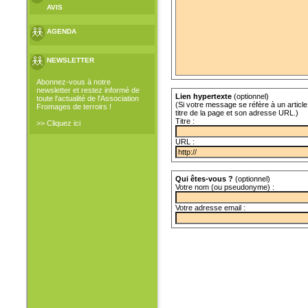
AVIS
AGENDA
NEWSLETTER
Abonnez-vous à notre
newsletter et restez informé de
Lien hypertexte
(optionnel)
toute l'actualité de l'Association
(Si votre message se réfère à un article 
Fromages de terroirs !
titre de la page et son adresse URL.)
Titre :
>> Cliquez ici
URL :
Qui êtes-vous ?
(optionnel)
Votre nom (ou pseudonyme) :
Votre adresse email :