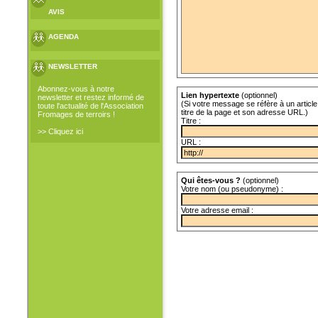
AVIS
AGENDA
NEWSLETTER
Abonnez-vous à notre
Lien hypertexte
(optionnel)
newsletter et restez informé de
(Si votre message se réfère à un article 
toute l'actualité de l'Association
titre de la page et son adresse URL.)
Fromages de terroirs !
Titre :
>> Cliquez ici
URL :
Qui êtes-vous ?
(optionnel)
Votre nom (ou pseudonyme) :
Votre adresse email :