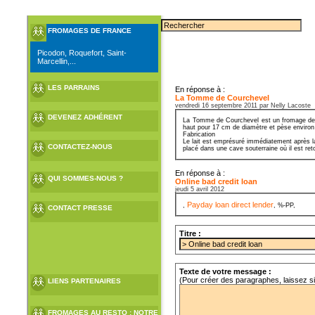
FROMAGES DE FRANCE
Picodon, Roquefort, Saint-
Marcellin,...
LES PARRAINS
En réponse à :
La Tomme de Courchevel
vendredi 16 septembre 2011 par Nelly Lacoste
DEVENEZ ADHÉRENT
La Tomme de Courchevel est un fromage de Sa
haut pour 17 cm de diamètre et pèse environ
Fabrication
Le lait est emprésuré immédiatement après la
CONTACTEZ-NOUS
placé dans une cave souterraine où il est ret
En réponse à :
QUI SOMMES-NOUS ?
Online bad credit loan
jeudi 5 avril 2012
Payday loan direct lender
,
, %-PP,
CONTACT PRESSE
Titre :
Texte de votre message :
(Pour créer des paragraphes, laissez s
LIENS PARTENAIRES
FROMAGES AU RESTO : NOTRE