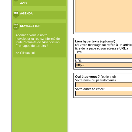
AVIS
AGENDA
NEWSLETTER
Abonnez-vous à notre
newsletter et restez informé de
Lien hypertexte
(optionnel)
toute l'actualité de l'Association
(Si votre message se réfère à un article 
Fromages de terroirs !
titre de la page et son adresse URL.)
Titre :
>> Cliquez ici
URL :
Qui êtes-vous ?
(optionnel)
Votre nom (ou pseudonyme) :
Votre adresse email :