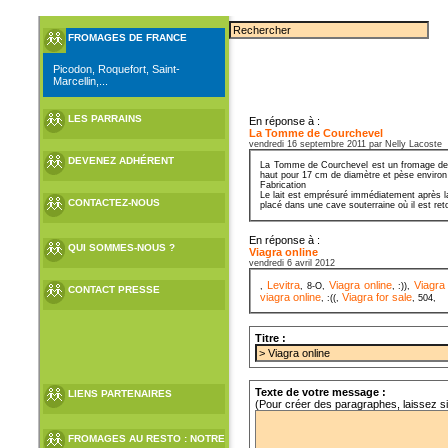
FROMAGES DE FRANCE
Picodon, Roquefort, Saint-
Marcellin,...
LES PARRAINS
En réponse à :
La Tomme de Courchevel
vendredi 16 septembre 2011 par Nelly Lacoste
DEVENEZ ADHÉRENT
La Tomme de Courchevel est un fromage de Sa
haut pour 17 cm de diamètre et pèse environ
Fabrication
Le lait est emprésuré immédiatement après la
CONTACTEZ-NOUS
placé dans une cave souterraine où il est ret
En réponse à :
QUI SOMMES-NOUS ?
Viagra online
vendredi 6 avril 2012
Levitra
Viagra online
Viagra
,
, 8-O,
, :)),
CONTACT PRESSE
viagra online
Viagra for sale
, :((,
, 504,
Titre :
Texte de votre message :
LIENS PARTENAIRES
(Pour créer des paragraphes, laissez s
FROMAGES AU RESTO : NOTRE