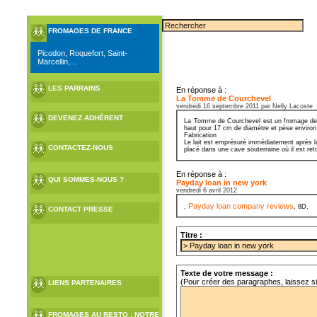
FROMAGES DE FRANCE
Picodon, Roquefort, Saint-
Marcellin,...
LES PARRAINS
En réponse à :
La Tomme de Courchevel
vendredi 16 septembre 2011 par Nelly Lacoste
DEVENEZ ADHÉRENT
La Tomme de Courchevel est un fromage de Sa
haut pour 17 cm de diamètre et pèse environ
Fabrication
Le lait est emprésuré immédiatement après la
CONTACTEZ-NOUS
placé dans une cave souterraine où il est ret
En réponse à :
QUI SOMMES-NOUS ?
Payday loan in new york
vendredi 6 avril 2012
Payday loan company reviews
,
, 8D,
CONTACT PRESSE
Titre :
Texte de votre message :
(Pour créer des paragraphes, laissez s
LIENS PARTENAIRES
FROMAGES AU RESTO : NOTRE