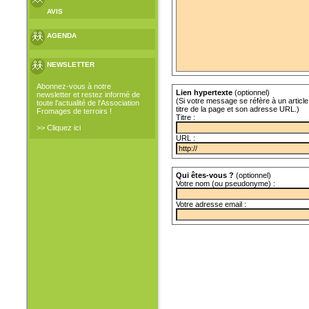
AVIS
AGENDA
NEWSLETTER
Abonnez-vous à notre
Lien hypertexte
(optionnel)
newsletter et restez informé de
(Si votre message se réfère à un article 
toute l'actualité de l'Association
titre de la page et son adresse URL.)
Fromages de terroirs !
Titre :
>> Cliquez ici
URL :
Qui êtes-vous ?
(optionnel)
Votre nom (ou pseudonyme) :
Votre adresse email :