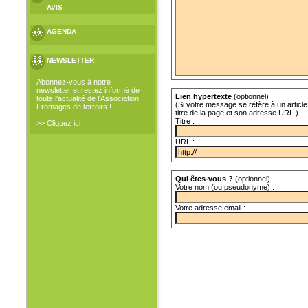
AVIS
AGENDA
NEWSLETTER
Abonnez-vous à notre
newsletter et restez informé de
Lien hypertexte
(optionnel)
toute l'actualité de l'Association
(Si votre message se réfère à un article 
Fromages de terroirs !
titre de la page et son adresse URL.)
Titre :
>> Cliquez ici
URL :
Qui êtes-vous ?
(optionnel)
Votre nom (ou pseudonyme) :
Votre adresse email :