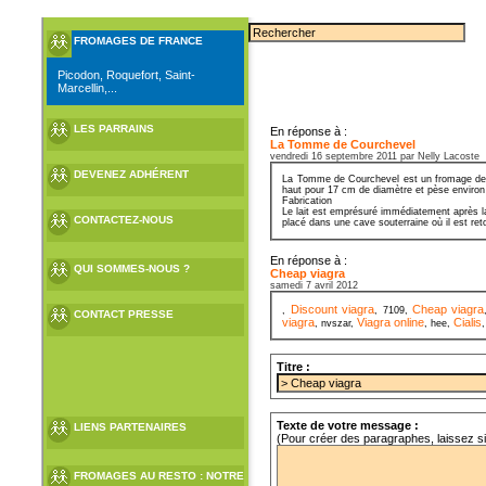
FROMAGES DE FRANCE
Picodon, Roquefort, Saint-
Marcellin,...
LES PARRAINS
En réponse à :
La Tomme de Courchevel
vendredi 16 septembre 2011 par Nelly Lacoste
DEVENEZ ADHÉRENT
La Tomme de Courchevel est un fromage de Sa
haut pour 17 cm de diamètre et pèse environ
Fabrication
Le lait est emprésuré immédiatement après la
CONTACTEZ-NOUS
placé dans une cave souterraine où il est ret
En réponse à :
QUI SOMMES-NOUS ?
Cheap viagra
samedi 7 avril 2012
Discount viagra
Cheap viagra
,
, 7109,
CONTACT PRESSE
viagra
Viagra online
Cialis
, nvszar,
, hee,
Titre :
Texte de votre message :
LIENS PARTENAIRES
(Pour créer des paragraphes, laissez s
FROMAGES AU RESTO : NOTRE