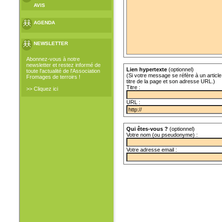
AVIS
AGENDA
NEWSLETTER
Abonnez-vous à notre
newsletter et restez informé de
Lien hypertexte
(optionnel)
toute l'actualité de l'Association
(Si votre message se réfère à un article 
Fromages de terroirs !
titre de la page et son adresse URL.)
Titre :
>> Cliquez ici
URL :
Qui êtes-vous ?
(optionnel)
Votre nom (ou pseudonyme) :
Votre adresse email :