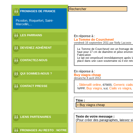
FROMAGES DE FRANCE
Picodon, Roquefort, Saint-
Marcellin,...
LES PARRAINS
En réponse à :
La Tomme de Courchevel
vendredi 16 septembre 2011 par Nelly Lacoste
DEVENEZ ADHÉRENT
La Tomme de Courchevel est un fromage de Sa
haut pour 17 cm de diamètre et pèse environ
Fabrication
Le lait est emprésuré immédiatement après la
CONTACTEZ-NOUS
placé dans une cave souterraine où il est ret
En réponse à :
QUI SOMMES-NOUS ?
Buy viagra cheap
dimanche 8 avril 2012
Sildenafil online
Generic cialis
,
, 675655,
CONTACT PRESSE
Buy viagra
Cialis vs viagra
%PPP,
, tcd,
,
Titre :
Texte de votre message :
LIENS PARTENAIRES
(Pour créer des paragraphes, laissez s
FROMAGES AU RESTO : NOTRE