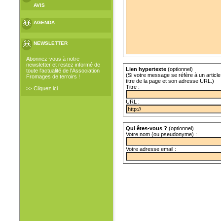
AVIS
AGENDA
NEWSLETTER
Abonnez-vous à notre
newsletter et restez informé de
Lien hypertexte
(optionnel)
toute l'actualité de l'Association
(Si votre message se réfère à un article 
Fromages de terroirs !
titre de la page et son adresse URL.)
Titre :
>> Cliquez ici
URL :
Qui êtes-vous ?
(optionnel)
Votre nom (ou pseudonyme) :
Votre adresse email :