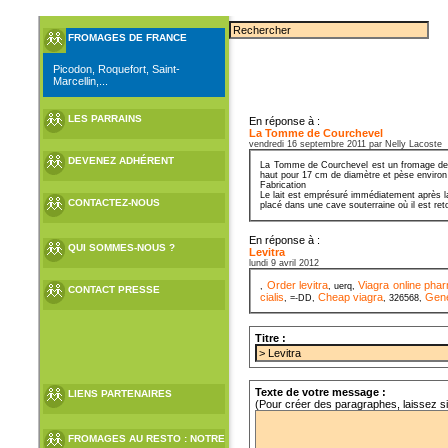
FROMAGES DE FRANCE
Picodon, Roquefort, Saint-
Marcellin,...
LES PARRAINS
En réponse à :
La Tomme de Courchevel
vendredi 16 septembre 2011 par Nelly Lacoste
DEVENEZ ADHÉRENT
La Tomme de Courchevel est un fromage de Sa
haut pour 17 cm de diamètre et pèse environ
Fabrication
Le lait est emprésuré immédiatement après la
CONTACTEZ-NOUS
placé dans une cave souterraine où il est ret
En réponse à :
QUI SOMMES-NOUS ?
Levitra
lundi 9 avril 2012
Order levitra
Viagra online pha
,
, uerq,
CONTACT PRESSE
cialis
Cheap viagra
Gene
, =-DD,
, 326568,
Titre :
Texte de votre message :
LIENS PARTENAIRES
(Pour créer des paragraphes, laissez s
FROMAGES AU RESTO : NOTRE