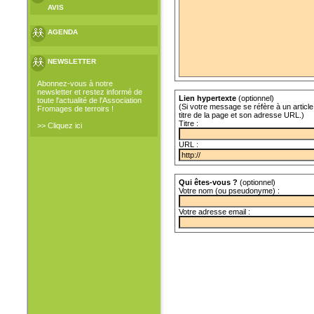
AVIS
AGENDA
NEWSLETTER
Abonnez-vous à notre
newsletter et restez informé de
Lien hypertexte
(optionnel)
toute l'actualité de l'Association
(Si votre message se réfère à un article 
Fromages de terroirs !
titre de la page et son adresse URL.)
Titre :
>> Cliquez ici
URL :
Qui êtes-vous ?
(optionnel)
Votre nom (ou pseudonyme) :
Votre adresse email :