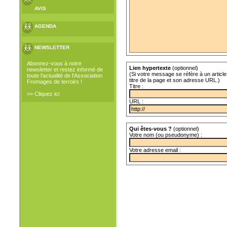
AVIS
AGENDA
NEWSLETTER
Abonnez-vous à notre
Lien hypertexte
(optionnel)
newsletter et restez informé de
(Si votre message se réfère à un article 
toute l'actualité de l'Association
titre de la page et son adresse URL.)
Fromages de terroirs !
Titre :
>> Cliquez ici
URL :
Qui êtes-vous ?
(optionnel)
Votre nom (ou pseudonyme) :
Votre adresse email :