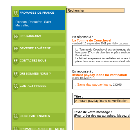
FROMAGES DE FRANCE
Picodon, Roquefort, Saint-
Marcellin,...
LES PARRAINS
En réponse à :
La Tomme de Courchevel
vendredi 16 septembre 2011 par Nelly Lacoste
DEVENEZ ADHÉRENT
La Tomme de Courchevel est un fromage de Sa
haut pour 17 cm de diamètre et pèse environ
Fabrication
Le lait est emprésuré immédiatement après la
CONTACTEZ-NOUS
placé dans une cave souterraine où il est ret
En réponse à :
QUI SOMMES-NOUS ?
Instant payday loans no verification
mardi 10 avril 2012
Same day payday loans
,
, 030975,
CONTACT PRESSE
Titre :
Texte de votre message :
(Pour créer des paragraphes, laissez s
LIENS PARTENAIRES
FROMAGES AU RESTO : NOTRE