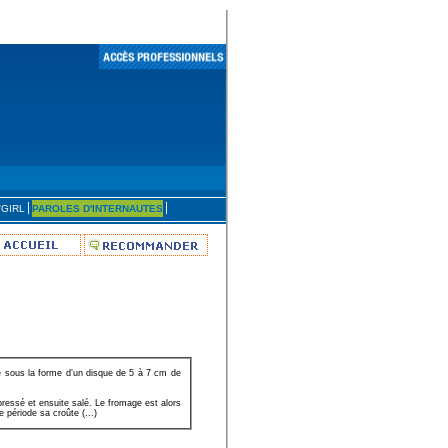
'GIRL
PAROLES D'INTERNAUTES
e sous la forme d’un disque de 5 à 7 cm de
pressé et ensuite salé. Le fromage est alors
 période sa croûte (...)