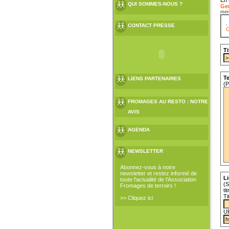
QUI SOMMES-NOUS ?
Gen
merc
CONTACT PRESSE
G
Ti
Te
LIENS PARTENAIRES
(P
FROMAGES AU RESTO : NOTRE
AVIS
AGENDA
NEWSLETTER
Abonnez-vous à notre
newsletter et restez informé de
Li
toute l'actualité de l'Association
(S
Fromages de terroirs !
ti
Ti
>> Cliquez ici
U