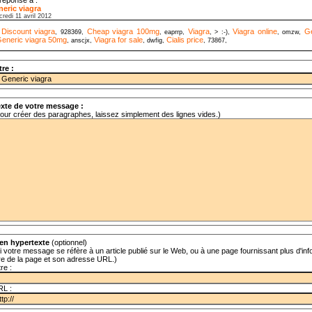
eric viagra
redi 11 avril 2012
Discount viagra
Cheap viagra 100mg
Viagra
Viagra online
Ge
,
, 928369,
, eaprrp,
, > :-),
, omzw,
eneric viagra 50mg
Viagra for sale
Cialis price
, anscjx,
, dwfig,
, 73867,
tre :
xte de votre message :
our créer des paragraphes, laissez simplement des lignes vides.)
en hypertexte
(optionnel)
i votre message se réfère à un article publié sur le Web, ou à une page fournissant plus d'info
tre de la page et son adresse URL.)
tre :
RL :