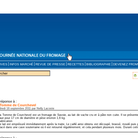
IVES
INFOS MARCHÉ
REVUE DE PRESSE
RECETTES
BIBLIOGRAPHIE
DEVENEZ FROM
réponse à :
 Tomme de Courchevel
dredi 16 septembre 2011 par Nelly Lacoste
a Tomme de Courchevel est un fromage de Savoie, au lait de vache cru et à pâte non cuite. Il se présent
aut pour 17 cm de diamètre et pèse environ 1,6 kg.
abrication
e lait est emprésuré immédiatement après la traite. Le caillé ainsi obtenu est découpé, brassé, moulé puis 
lacé dans une cave souterraine où il est retourné régulièrement, et cela pendant plusieurs mois. Durant cette
réponse à :