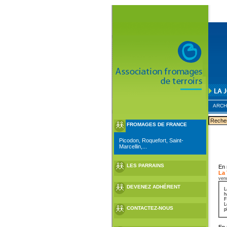
ARCH
FROMAGES DE FRANCE
Picodon, Roquefort, Saint-
Marcellin,...
LES PARRAINS
En 
La
ven
DEVENEZ ADHÉRENT
L
h
F
L
CONTACTEZ-NOUS
p
En 