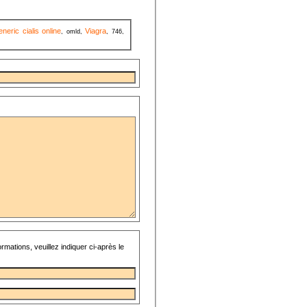
neric cialis online
Viagra
, omld,
, 746,
rmations, veuillez indiquer ci-après le