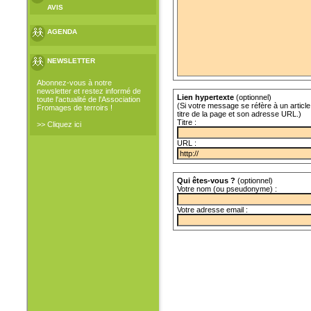
AVIS
AGENDA
NEWSLETTER
Abonnez-vous à notre
newsletter et restez informé de
Lien hypertexte
(optionnel)
toute l'actualité de l'Association
(Si votre message se réfère à un article 
Fromages de terroirs !
titre de la page et son adresse URL.)
Titre :
>> Cliquez ici
URL :
Qui êtes-vous ?
(optionnel)
Votre nom (ou pseudonyme) :
Votre adresse email :