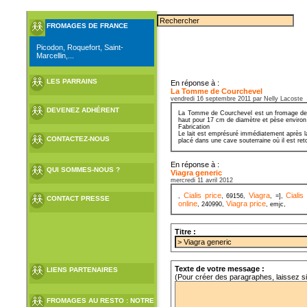
FROMAGES DE FRANCE
Picodon, Roquefort, Saint-
Marcellin,...
LES PARRAINS
En réponse à :
La Tomme de Courchevel
vendredi 16 septembre 2011 par Nelly Lacoste
DEVENEZ ADHÉRENT
La Tomme de Courchevel est un fromage de Sa
haut pour 17 cm de diamètre et pèse environ
Fabrication
Le lait est emprésuré immédiatement après la
CONTACTEZ-NOUS
placé dans une cave souterraine où il est ret
En réponse à :
QUI SOMMES-NOUS ?
Viagra generic
mercredi 11 avril 2012
Cialis price
Viagra
Cialis
,
, 69156,
, =],
CONTACT PRESSE
online
Viagra price
, 240990,
, emjc,
Titre :
Texte de votre message :
LIENS PARTENAIRES
(Pour créer des paragraphes, laissez s
FROMAGES AU RESTO : NOTRE