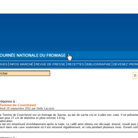
IVES
INFOS MARCHÉ
REVUE DE PRESSE
RECETTES
BIBLIOGRAPHIE
DEVENEZ FROM
réponse à :
 Tomme de Courchevel
dredi 16 septembre 2011 par Nelly Lacoste
a Tomme de Courchevel est un fromage de Savoie, au lait de vache cru et à pâte non cuite. Il se présent
aut pour 17 cm de diamètre et pèse environ 1,6 kg.
abrication
e lait est emprésuré immédiatement après la traite. Le caillé ainsi obtenu est découpé, brassé, moulé puis 
lacé dans une cave souterraine où il est retourné régulièrement, et cela pendant plusieurs mois. Durant cette
réponse à :