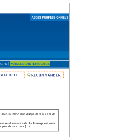
'GIRL
PAROLES D'INTERNAUTES
e sous la forme d’un disque de 5 à 7 cm de
pressé et ensuite salé. Le fromage est alors
 période sa croûte (...)