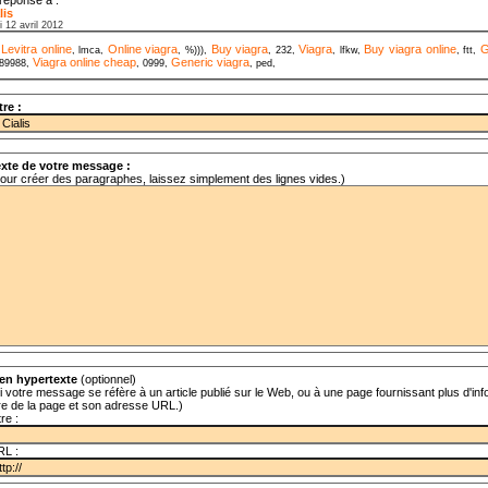
lis
i 12 avril 2012
Levitra online
Online viagra
Buy viagra
Viagra
Buy viagra online
G
,
, lmca,
, %))),
, 232,
, lfkw,
, ftt,
Viagra online cheap
Generic viagra
89988,
, 0999,
, ped,
tre :
xte de votre message :
our créer des paragraphes, laissez simplement des lignes vides.)
en hypertexte
(optionnel)
i votre message se réfère à un article publié sur le Web, ou à une page fournissant plus d'info
tre de la page et son adresse URL.)
tre :
RL :