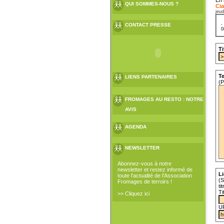
QUI SOMMES-NOUS ?
Cia
jeud
CONTACT PRESSE
0
Ti
Te
LIENS PARTENAIRES
(P
FROMAGES AU RESTO : NOTRE
AVIS
AGENDA
NEWSLETTER
Abonnez-vous à notre
newsletter et restez informé de
Li
toute l'actualité de l'Association
(S
Fromages de terroirs !
ti
Ti
>> Cliquez ici
U