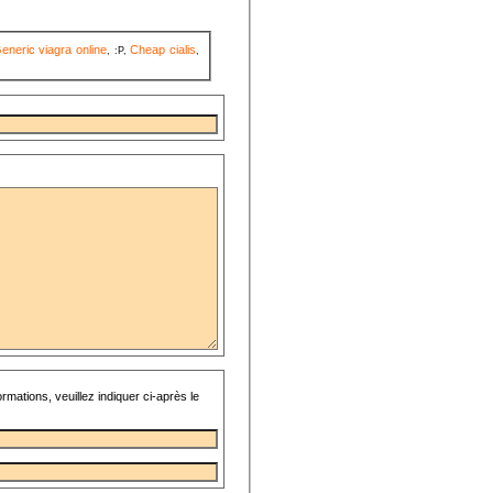
eneric viagra online
Cheap cialis
, :P,
,
rmations, veuillez indiquer ci-après le