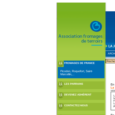
ARCH
FROMAGES DE FRANCE
Picodon, Roquefort, Saint-
Marcellin,...
LES PARRAINS
En 
La
ven
DEVENEZ ADHÉRENT
L
h
F
L
CONTACTEZ-NOUS
p
En 