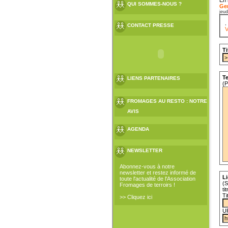
QUI SOMMES-NOUS ?
Gen
jeud
CONTACT PRESSE
V
Ti
Te
LIENS PARTENAIRES
(P
FROMAGES AU RESTO : NOTRE
AVIS
AGENDA
NEWSLETTER
Abonnez-vous à notre
newsletter et restez informé de
Li
toute l'actualité de l'Association
(S
Fromages de terroirs !
ti
Ti
>> Cliquez ici
U