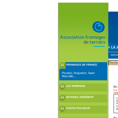
ARCH
FROMAGES DE FRANCE
Picodon, Roquefort, Saint-
Marcellin,...
LES PARRAINS
En 
La
ven
DEVENEZ ADHÉRENT
L
h
F
L
CONTACTEZ-NOUS
p
En 