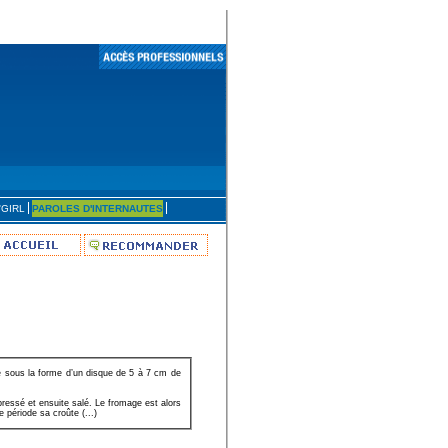
'GIRL
PAROLES D'INTERNAUTES
e sous la forme d’un disque de 5 à 7 cm de
pressé et ensuite salé. Le fromage est alors
 période sa croûte (...)