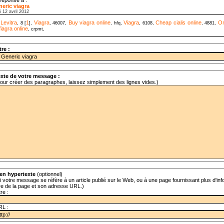
eric viagra
i 12 avril 2012
Levitra
1
Viagra
Buy viagra online
Viagra
Cheap cialis online
On
,
, 8 [
],
, 46007,
, hfq,
, 6108,
, 4881,
iagra online
, crpmt,
tre :
xte de votre message :
our créer des paragraphes, laissez simplement des lignes vides.)
en hypertexte
(optionnel)
i votre message se réfère à un article publié sur le Web, ou à une page fournissant plus d'info
tre de la page et son adresse URL.)
tre :
RL :