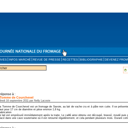
IVES
INFOS MARCHÉ
REVUE DE PRESSE
RECETTES
BIBLIOGRAPHIE
DEVENEZ FROM
réponse à :
 Tomme de Courchevel
dredi 16 septembre 2011 par Nelly Lacoste
a Tomme de Courchevel est un fromage de Savoie, au lait de vache cru et à pâte non cuite. Il se présent
aut pour 17 cm de diamètre et pèse environ 1,6 kg.
abrication
e lait est emprésuré immédiatement après la traite. Le caillé ainsi obtenu est découpé, brassé, moulé puis 
lacé dans une cave souterraine où il est retourné régulièrement, et cela pendant plusieurs mois. Durant cette
réponse à :