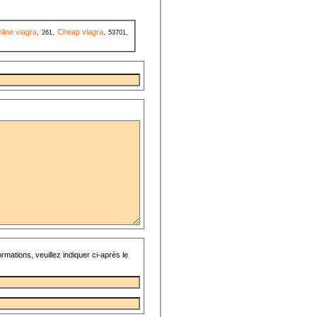
line viagra
Cheap viagra
, 261,
, 53701,
rmations, veuillez indiquer ci-après le