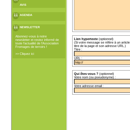
AVIS
AGENDA
NEWSLETTER
Abonnez-vous à notre
Lien hypertexte
(optionnel)
newsletter et restez informé de
(Si votre message se réfère à un article 
toute l'actualité de l'Association
titre de la page et son adresse URL.)
Fromages de terroirs !
Titre :
>> Cliquez ici
URL :
Qui êtes-vous ?
(optionnel)
Votre nom (ou pseudonyme) :
Votre adresse email :