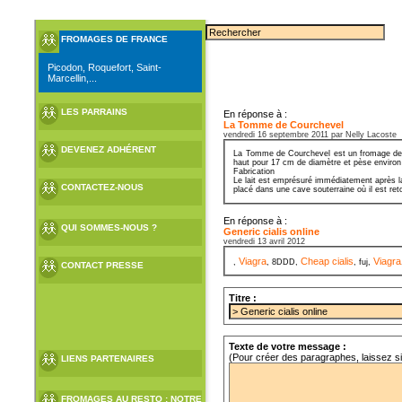
FROMAGES DE FRANCE
Picodon, Roquefort, Saint-
Marcellin,...
LES PARRAINS
En réponse à :
La Tomme de Courchevel
vendredi 16 septembre 2011 par Nelly Lacoste
DEVENEZ ADHÉRENT
La Tomme de Courchevel est un fromage de Sa
haut pour 17 cm de diamètre et pèse environ
Fabrication
Le lait est emprésuré immédiatement après la
CONTACTEZ-NOUS
placé dans une cave souterraine où il est ret
En réponse à :
QUI SOMMES-NOUS ?
Generic cialis online
vendredi 13 avril 2012
Viagra
Cheap cialis
Viagra
,
, 8DDD,
, fuj,
CONTACT PRESSE
Titre :
Texte de votre message :
(Pour créer des paragraphes, laissez s
LIENS PARTENAIRES
FROMAGES AU RESTO : NOTRE