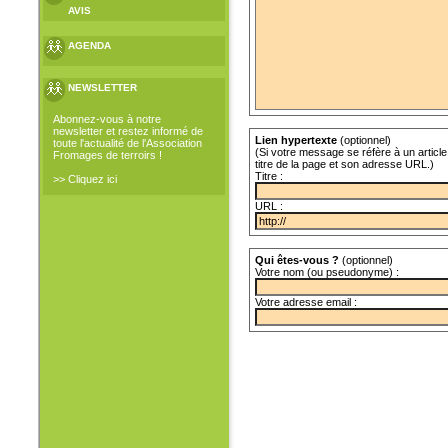
AVIS
AGENDA
NEWSLETTER
Abonnez-vous à notre
newsletter et restez informé de
Lien hypertexte
(optionnel)
toute l'actualité de l'Association
(Si votre message se réfère à un article 
Fromages de terroirs !
titre de la page et son adresse URL.)
Titre :
>> Cliquez ici
URL :
Qui êtes-vous ?
(optionnel)
Votre nom (ou pseudonyme) :
Votre adresse email :