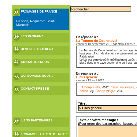
FROMAGES DE FRANCE
Picodon, Roquefort, Saint-
Marcellin,...
LES PARRAINS
En réponse à :
La Tomme de Courchevel
vendredi 16 septembre 2011 par Nelly Lacoste
DEVENEZ ADHÉRENT
La Tomme de Courchevel est un fromage de Sa
haut pour 17 cm de diamètre et pèse environ
Fabrication
Le lait est emprésuré immédiatement après la
CONTACTEZ-NOUS
placé dans une cave souterraine où il est ret
En réponse à :
QUI SOMMES-NOUS ?
Cialis generic
vendredi 13 avril 2012
Cheap cialis
Cialis vs viagra
,
, 6037,
, 
CONTACT PRESSE
online
Cheap viagra
, ieg,
, 2239,
Titre :
Texte de votre message :
LIENS PARTENAIRES
(Pour créer des paragraphes, laissez s
FROMAGES AU RESTO : NOTRE