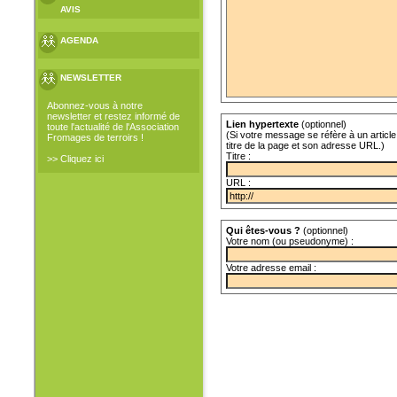
AVIS
AGENDA
NEWSLETTER
Abonnez-vous à notre
newsletter et restez informé de
Lien hypertexte
(optionnel)
toute l'actualité de l'Association
(Si votre message se réfère à un article 
Fromages de terroirs !
titre de la page et son adresse URL.)
Titre :
>> Cliquez ici
URL :
Qui êtes-vous ?
(optionnel)
Votre nom (ou pseudonyme) :
Votre adresse email :