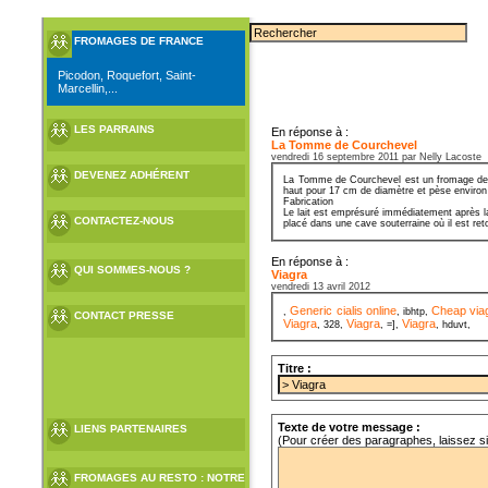
FROMAGES DE FRANCE
Picodon, Roquefort, Saint-
Marcellin,...
LES PARRAINS
En réponse à :
La Tomme de Courchevel
vendredi 16 septembre 2011 par Nelly Lacoste
DEVENEZ ADHÉRENT
La Tomme de Courchevel est un fromage de Sa
haut pour 17 cm de diamètre et pèse environ
Fabrication
Le lait est emprésuré immédiatement après la
CONTACTEZ-NOUS
placé dans une cave souterraine où il est ret
En réponse à :
QUI SOMMES-NOUS ?
Viagra
vendredi 13 avril 2012
Generic cialis online
Cheap viag
,
, ibhtp,
CONTACT PRESSE
Viagra
Viagra
Viagra
, 328,
, =],
, hduvt,
Titre :
Texte de votre message :
LIENS PARTENAIRES
(Pour créer des paragraphes, laissez s
FROMAGES AU RESTO : NOTRE