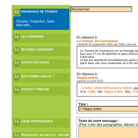
FROMAGES DE FRANCE
Picodon, Roquefort, Saint-
Marcellin,...
LES PARRAINS
En réponse à :
La Tomme de Courchevel
vendredi 16 septembre 2011 par Nelly Lacoste
DEVENEZ ADHÉRENT
La Tomme de Courchevel est un fromage de Sa
haut pour 17 cm de diamètre et pèse environ
Fabrication
Le lait est emprésuré immédiatement après la
CONTACTEZ-NOUS
placé dans une cave souterraine où il est ret
En réponse à :
QUI SOMMES-NOUS ?
Viagra online
samedi 14 avril 2012
Levitra online without prescription
,
, pb
CONTACT PRESSE
Cialis
Viagra online
Che
%-O,
, 299,
, 4811,
Titre :
Texte de votre message :
LIENS PARTENAIRES
(Pour créer des paragraphes, laissez s
FROMAGES AU RESTO : NOTRE