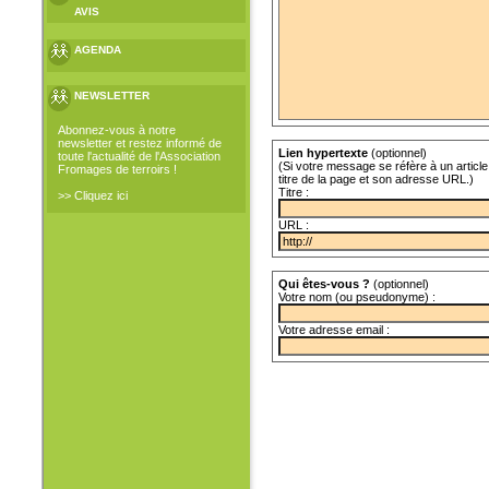
AVIS
AGENDA
NEWSLETTER
Abonnez-vous à notre
newsletter et restez informé de
Lien hypertexte
(optionnel)
toute l'actualité de l'Association
(Si votre message se réfère à un article 
Fromages de terroirs !
titre de la page et son adresse URL.)
Titre :
>> Cliquez ici
URL :
Qui êtes-vous ?
(optionnel)
Votre nom (ou pseudonyme) :
Votre adresse email :