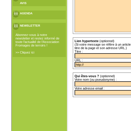
AVIS
AGENDA
NEWSLETTER
Abonnez-vous à notre
newsletter et restez informé de
Lien hypertexte
(optionnel)
toute l'actualité de l'Association
(Si votre message se réfère à un article 
Fromages de terroirs !
titre de la page et son adresse URL.)
Titre :
>> Cliquez ici
URL :
Qui êtes-vous ?
(optionnel)
Votre nom (ou pseudonyme) :
Votre adresse email :