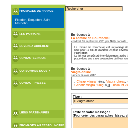
FROMAGES DE FRANCE
Picodon, Roquefort, Saint-
Marcellin,...
LES PARRAINS
En réponse à :
La Tomme de Courchevel
vendredi 16 septembre 2011 par Nelly Lacoste
DEVENEZ ADHÉRENT
La Tomme de Courchevel est un fromage de Sa
haut pour 17 cm de diamètre et pèse environ
Fabrication
Le lait est emprésuré immédiatement après la
CONTACTEZ-NOUS
placé dans une cave souterraine où il est ret
En réponse à :
QUI SOMMES-NOUS ?
Viagra online
samedi 14 avril 2012
Cheap viagra
Viagra cheap
,
, nblxp,
, 
CONTACT PRESSE
Generic viagra 50mg
Discount vi
, 8-]]],
Titre :
Texte de votre message :
LIENS PARTENAIRES
(Pour créer des paragraphes, laissez s
FROMAGES AU RESTO : NOTRE