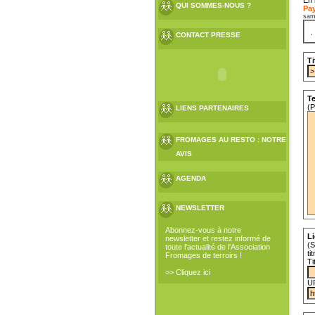
QUI SOMMES-NOUS ?
Pa
sam
CONTACT PRESSE
Ti
Te
(P
LIENS PARTENAIRES
FROMAGES AU RESTO : NOTRE
AVIS
AGENDA
NEWSLETTER
Abonnez-vous à notre
Li
newsletter et restez informé de
(S
toute l'actualité de l'Association
ti
Fromages de terroirs !
Ti
>> Cliquez ici
U