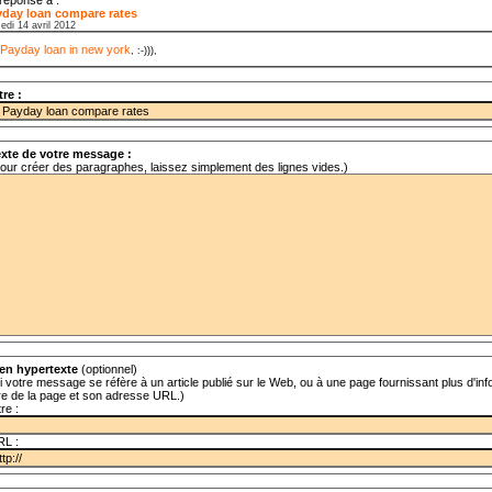
yday loan compare rates
edi 14 avril 2012
Payday loan in new york
,
, :-))),
tre :
xte de votre message :
our créer des paragraphes, laissez simplement des lignes vides.)
en hypertexte
(optionnel)
i votre message se réfère à un article publié sur le Web, ou à une page fournissant plus d'info
tre de la page et son adresse URL.)
tre :
RL :