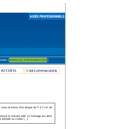
'GIRL
PAROLES D'INTERNAUTES
e sous la forme d’un disque de 5 à 7 cm de
pressé et ensuite salé. Le fromage est alors
 période sa croûte (...)