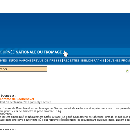
IVES
INFOS MARCHÉ
REVUE DE PRESSE
RECETTES
BIBLIOGRAPHIE
DEVENEZ FROM
réponse à :
 Tomme de Courchevel
dredi 16 septembre 2011 par Nelly Lacoste
a Tomme de Courchevel est un fromage de Savoie, au lait de vache cru et à pâte non cuite. Il se présent
aut pour 17 cm de diamètre et pèse environ 1,6 kg.
abrication
e lait est emprésuré immédiatement après la traite. Le caillé ainsi obtenu est découpé, brassé, moulé puis 
lacé dans une cave souterraine où il est retourné régulièrement, et cela pendant plusieurs mois. Durant cette
réponse à :