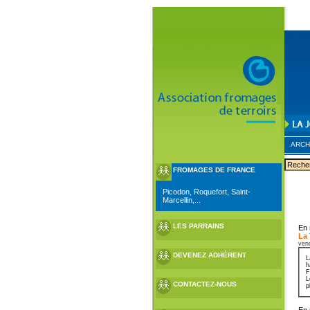
ARCH
FROMAGES DE FRANCE
Picodon, Roquefort, Saint-
Marcellin,...
LES PARRAINS
En 
La
ven
DEVENEZ ADHÉRENT
L
h
F
L
CONTACTEZ-NOUS
p
En 