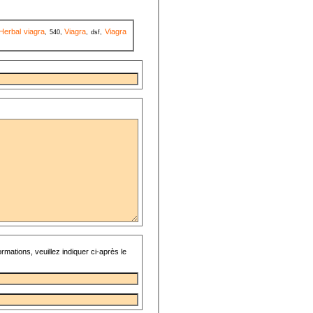
Herbal viagra
Viagra
Viagra
, 540,
, dsf,
rmations, veuillez indiquer ci-après le