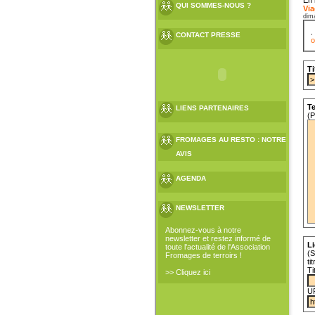
QUI SOMMES-NOUS ?
Via
dim
CONTACT PRESSE
o
Ti
Te
LIENS PARTENAIRES
(P
FROMAGES AU RESTO : NOTRE
AVIS
AGENDA
NEWSLETTER
Abonnez-vous à notre
newsletter et restez informé de
Li
toute l'actualité de l'Association
(S
Fromages de terroirs !
ti
Ti
>> Cliquez ici
U