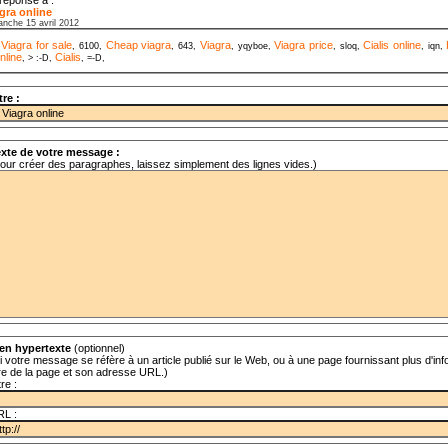
gra online
anche 15 avril 2012
Viagra for sale
Cheap viagra
Viagra
Viagra price
Cialis online
,
, 6100,
, 643,
, yqyboe,
, sloq,
, iqn,
nline
Cialis
, > :-D,
, =-D,
tre :
xte de votre message :
our créer des paragraphes, laissez simplement des lignes vides.)
en hypertexte
(optionnel)
i votre message se réfère à un article publié sur le Web, ou à une page fournissant plus d'info
tre de la page et son adresse URL.)
tre :
RL :