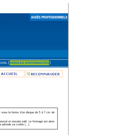
'GIRL
PAROLES D'INTERNAUTES
e sous la forme d’un disque de 5 à 7 cm de
pressé et ensuite salé. Le fromage est alors
 période sa croûte (...)