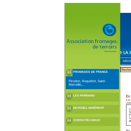
ARCH
FROMAGES DE FRANCE
Picodon, Roquefort, Saint-
Marcellin,...
LES PARRAINS
En 
La
ven
DEVENEZ ADHÉRENT
L
h
F
L
CONTACTEZ-NOUS
p
En 