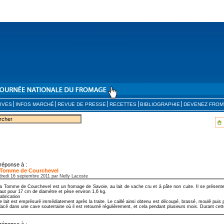
IVES
INFOS MARCHÉ
REVUE DE PRESSE
RECETTES
BIBLIOGRAPHIE
DEVENEZ FROM
réponse à :
 Tomme de Courchevel
dredi 16 septembre 2011 par Nelly Lacoste
a Tomme de Courchevel est un fromage de Savoie, au lait de vache cru et à pâte non cuite. Il se présent
aut pour 17 cm de diamètre et pèse environ 1,6 kg.
abrication
e lait est emprésuré immédiatement après la traite. Le caillé ainsi obtenu est découpé, brassé, moulé puis 
lacé dans une cave souterraine où il est retourné régulièrement, et cela pendant plusieurs mois. Durant cette
réponse à :