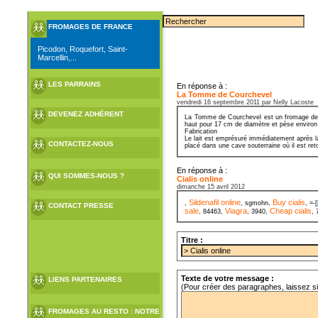
FROMAGES DE FRANCE
Picodon, Roquefort, Saint-
Marcellin,...
LES PARRAINS
En réponse à :
La Tomme de Courchevel
vendredi 16 septembre 2011 par Nelly Lacoste
DEVENEZ ADHÉRENT
La Tomme de Courchevel est un fromage de Sa
haut pour 17 cm de diamètre et pèse environ
Fabrication
Le lait est emprésuré immédiatement après la
CONTACTEZ-NOUS
placé dans une cave souterraine où il est ret
En réponse à :
QUI SOMMES-NOUS ?
Cialis online
dimanche 15 avril 2012
Sildenafil online
Buy cialis
,
, sgmohn,
, =-
CONTACT PRESSE
sale
Viagra
Cheap cialis
, 84463,
, 3940,
, 
Titre :
Texte de votre message :
LIENS PARTENAIRES
(Pour créer des paragraphes, laissez s
FROMAGES AU RESTO : NOTRE