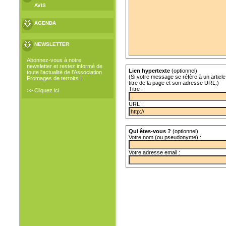
AVIS
AGENDA
NEWSLETTER
Abonnez-vous à notre
newsletter et restez informé de
Lien hypertexte
(optionnel)
toute l'actualité de l'Association
(Si votre message se réfère à un article 
Fromages de terroirs !
titre de la page et son adresse URL.)
Titre :
>> Cliquez ici
URL :
Qui êtes-vous ?
(optionnel)
Votre nom (ou pseudonyme) :
Votre adresse email :