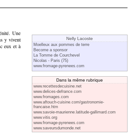
énité. Une
Nelly Lacoste
s y vivent
Moelleux aux pommes de terre
ec eux et à
Become a sponsor
La Tomme de Courchevel
Nicolas - Paris (75)
www.fromage-pyrenees.com
Dans la même rubrique
www.recettesdecuisine.net
www.delices-defrance.com
www.fromages.com
www.aftouch-cuisine.com/gastronomie-
francaise.htm
www.savoie-maurienne.latitude-gallimard.com
www.vitis.org
www.fromage-pyrenees.com
www.saveursdumonde.net