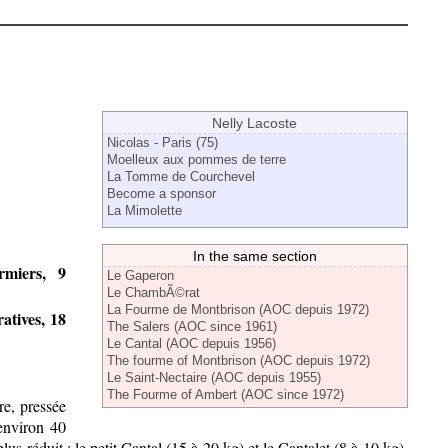
Nelly Lacoste
Nicolas - Paris (75)
Moelleux aux pommes de terre
La Tomme de Courchevel
Become a sponsor
La Mimolette
In the same section
miers, 9
Le Gaperon
Le ChambÃ©rat
La Fourme de Montbrison (AOC depuis 1972)
atives, 18
The Salers (AOC since 1961)
Le Cantal (AOC depuis 1956)
The fourme of Montbrison (AOC depuis 1972)
Le Saint-Nectaire (AOC depuis 1955)
The Fourme of Ambert (AOC since 1972)
re, pressée
environ 40
s réduit : le petit Cantal (15 à 20 kg) et le Cantalet (8 à 10 kg).