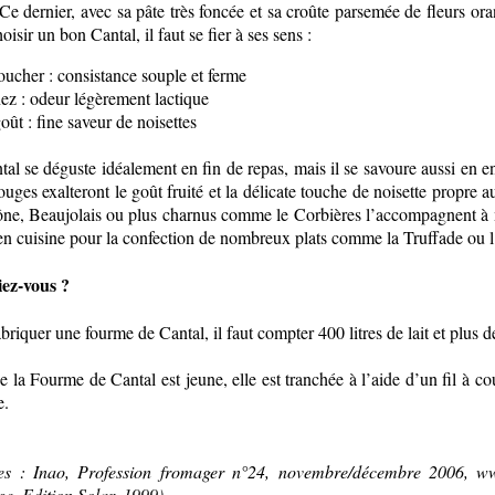
Ce dernier, avec sa pâte très foncée et sa croûte parsemée de fleurs oran
oisir un bon Cantal, il faut se fier à ses sens :
cher : consistance souple et ferme
 : odeur légèrement lactique
t : fine saveur de noisettes
al se déguste idéalement en fin de repas, mais il se savoure aussi en 
rouges exalteront le goût fruité et la délicate touche de noisette propre
e, Beaujolais ou plus charnus comme le Corbières l’accompagnent à merv
 en cuisine pour la confection de nombreux plats comme la Truffade ou l
iez-vous ?
briquer une fourme de Cantal, il faut compter 400 litres de lait et plus d
 la Fourme de Cantal est jeune, elle est tranchée à l’aide d’un fil à cou
e.
es : Inao, Profession fromager n°24, novembre/décembre 2006, w
e, Edition Solar, 1999)