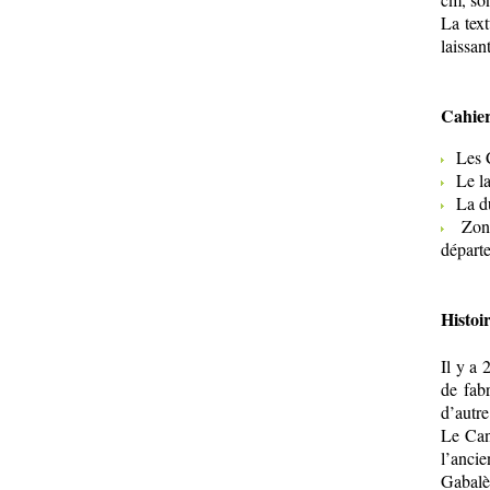
La text
laissan
Cahier
Les Ca
Le lai
La dur
Zones
départ
Histoi
Il y a 
de fabr
d’autre
Le Cant
l’anci
Gabalè