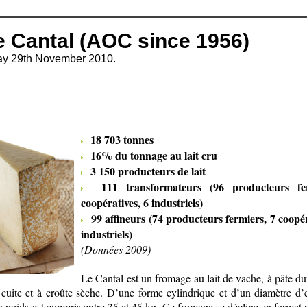
e Cantal (AOC since 1956)
y 29th November 2010.
18 703 tonnes
16% du tonnage au lait cru
3 150 producteurs de lait
111 transformateurs (96 producteurs fer
coopératives, 6 industriels)
99 affineurs (74 producteurs fermiers, 7 coopér
industriels)
(Données 2009)
Le Cantal est un fromage au lait de vache, à pâte du
 cuite et à croûte sèche. D’une forme cylindrique et d’un diamètre d’
 poids est compris entre 35 et 45 kg. Ce fromage se décline en format plu