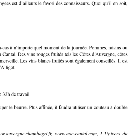
gées est d’ailleurs le favori des connaisseurs. Quoi qu’il en soit,
en-cas à n’importe quel moment de la journée. Pommes, raisins ou
 au Cantal. Des vins rouges fruités tels les Côtes d’Auvergne, côtes
eille. Les vins blancs fruités sont également conseillés. Il est
’Alligot.
e 33h de travail.
per le beurre. Plus affinée, il faudra utiliser un couteau à double
ww.auvergne.chambagri.fr, www.aoc-cantal.com, L’Univers du