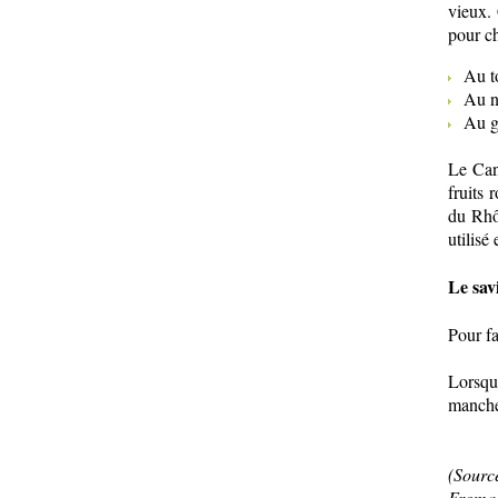
vieux. 
pour ch
Au tou
Au nez
Au goû
Le Cant
fruits 
du Rhôn
utilisé
Le sav
Pour fa
Lorsque
manch
(Sourc
Fromag