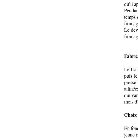
qu’il a
Pendant
temps d
fromage
Le dév
fromage
Fabric
Le Cant
puis l
pressé
affiné
qui var
mois d’
Choix 
En fonc
jeune r