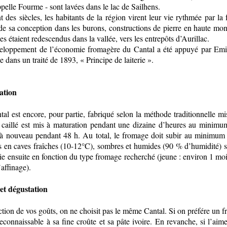
ppelle Fourme - sont lavées dans le lac de Sailhens.
 des siècles, les habitants de la région virent leur vie rythmée par la
e sa conception dans les burons, constructions de pierre en haute mont
s étaient redescendus dans la vallée, vers les entrepôts d’Aurillac.
eloppement de l’économie fromagère du Cantal a été appuyé par Emile 
 dans un traité de 1893, « Principe de laiterie ».
ation
al est encore, pour partie, fabriqué selon la méthode traditionnelle mi
e caillé est mis à maturation pendant une dizaine d’heures au minimum 
 à nouveau pendant 48 h. Au total, le fromage doit subir au minimum
es en caves fraîches (10-12°C), sombres et humides (90 % d’humidité) 
ie ensuite en fonction du type fromage recherché (jeune : environ 1 mois
affinage).
et dégustation
tion de vos goûts, on ne choisit pas le même Cantal. Si on préfére un 
econnaissable à sa fine croûte et sa pâte ivoire. En revanche, si l’ai