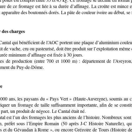
ure de ce fromage est liée à sa durée d’affinage. La croûte est mince et
t apparaître des boutonnés dorés. La pâte de couleur ivoire au début, se 
 des charges
ntal qui bénéficient de l’AOC portent une plaque d’aluminium couleur n
t de vache, cru ou pasteurisé, doit être produit sur l’exploitation même 
ée minimum d’affinage est fixée à 30 jours.
 de production (entre 700 et 1000 m) : département de l’Aveyron, 
ement du Puy-de-Dôme.
re
2000 ans, les paysans du « Pays Vert » (Haute-Auvergne), soumis au clim
iquer un fromage de taille suffisamment importante, afin de se constit
 part, un produit de négoce. Le Cantal était né.
al est l’un des fromages les plus anciens de l’histoire. Nombreux sont le
en, préfet sous l’Empire Romain (50 après J-C Histoire Naturelle), q
s et du Gévaudan à Rome », ou encore Grégoire de Tours (Histoire des F