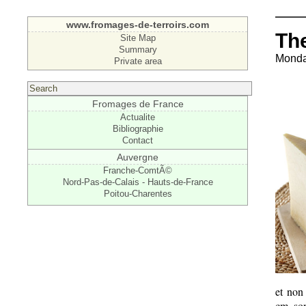
www.fromages-de-terroirs.com
Th
Site Map
Summary
Monda
Private area
Fromages de France
Actualite
Bibliographie
Contact
Auvergne
Franche-ComtÃ©
Nord-Pas-de-Calais - Hauts-de-France
Poitou-Charentes
et non
cm, son