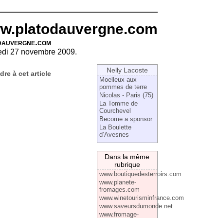
w.platodauvergne.com
dauvergne.com
edi 27 novembre 2009.
Nelly Lacoste
re à cet article
Moelleux aux
pommes de terre
Nicolas - Paris (75)
La Tomme de
Courchevel
Become a sponsor
La Boulette
d’Avesnes
Dans la même
rubrique
www.boutiquedesterroirs.com
www.planete-
fromages.com
www.winetourisminfrance.com
www.saveursdumonde.net
www.fromage-