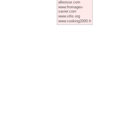
alleosse.com
www.fromages-
xavier.com
www.vitis.org
www.cooking2000.fr