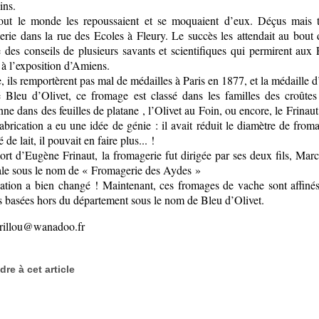
ins.
out le monde les repoussaient et se moquaient d’eux. Déçus mais tê
rie dans la rue des Ecoles à Fleury. Le succès les attendait au bout d
des conseils de plusieurs savants et scientifiques qui permirent aux F
 à l’exposition d’Amiens.
, ils remportèrent pas mal de médailles à Paris en 1877, et la médaille 
 Bleu d’Olivet, ce fromage est classé dans les familles des croûtes
nne dans des feuilles de platane , l’Olivet au Foin, ou encore, le Frina
fabrication a eu une idée de génie : il avait réduit le diamètre de fr
 de lait, il pouvait en faire plus... !
rt d’Eugène Frinaut, la fromagerie fut dirigée par ses deux fils, Marce
le sous le nom de « Fromagerie des Aydes »
uation a bien changé ! Maintenant, ces fromages de vache sont affinés
es basées hors du département sous le nom de Bleu d’Olivet.
orillou@wanadoo.fr
re à cet article