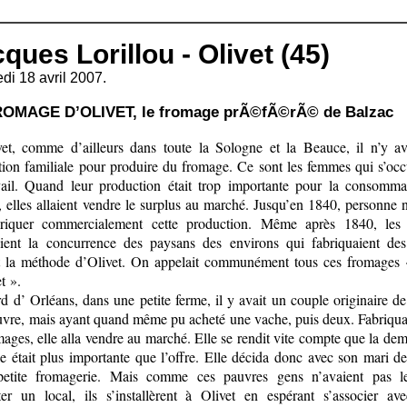
ques Lorillou - Olivet (45)
di 18 avril 2007.
ROMAGE D’OLIVET, le fromage prÃ©fÃ©rÃ© de Balzac
et, comme d’ailleurs dans toute la Sologne et la Beauce, il n’y av
ation familiale pour produire du fromage. Ce sont les femmes qui s’oc
vail. Quand leur production était trop importante pour la consomma
, elles allaient vendre le surplus au marché. Jusqu’en 1840, personne n
riquer commercialement cette production. Même après 1840, les 
aient la concurrence des paysans des environs qui fabriquaient de
t la méthode d’Olivet. On appelait communément tous ces fromages
t ».
d d’ Orléans, dans une petite ferme, il y avait un couple originaire d
auvre, mais ayant quand même pu acheté une vache, puis deux. Fabriqua
ages, elle alla vendre au marché. Elle se rendit vite compte que la de
le était plus importante que l’offre. Elle décida donc avec son mari d
petite fromagerie. Mais comme ces pauvres gens n’avaient pas 
ter un local, ils s’installèrent à Olivet en espérant s’associer ave