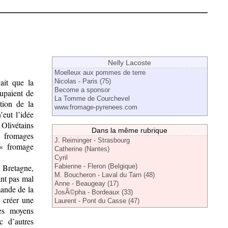
Nelly Lacoste
Moelleux aux pommes de terre
ait que la
Nicolas - Paris (75)
Become a sponsor
cupaient de
La Tomme de Courchevel
tion de la
www.fromage-pyrenees.com
’eut l’idée
Olivétains
Dans la même rubrique
s fromages
J. Reiminger - Strasbourg
 « fromage
Catherine (Nantes)
Cyril
e Bretagne,
Fabienne - Fleron (Belgique)
M. Boucheron - Laval du Tarn (48)
nt pas mal
Anne - Beaugeay (17)
mande de la
JosÃ©pha - Bordeaux (33)
e créer une
Laurent - Pont du Casse (47)
les moyens
c d’autres