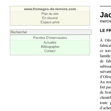
www.fromages-de-terroirs.com
Jac
Plan du site
En résumé
mercre
Espace privé
LE F
Paroles D’internautes
À Oliv
Actualite
fabric
Bibliographie
ce tra
Contact
famille
de fab
subiss
suivan
d’Olive
Au nor
fort p
de from
clientè
toute 
d’ache