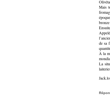
Olivéta
Mais t
fromage
époque 
bronze
Ensuite
Appelé
l’ancie
de sa 
quantité
À la mo
mondia
La sit
laiteri
Jack.l
Répond